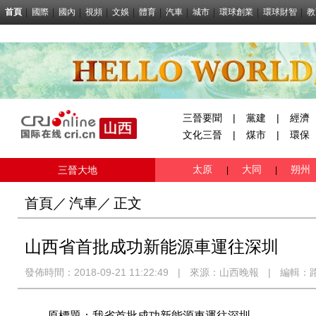
首頁
國際
國內
視頻
文娛
體育
汽車
城市
環球創業
環球財智
教
三晉要聞
|
黨建
|
經濟
文化三晉
|
煤市
|
環保
太原
大同
朔州
三晉大地
|
|
首頁
／
汽車
／
正文
山西省首批成功新能源車運往深圳
發佈時間：2018-09-21 11:22:49
|
來源：
山西晚報
|
編輯：
原標題：我省首批成功新能源車運往深圳