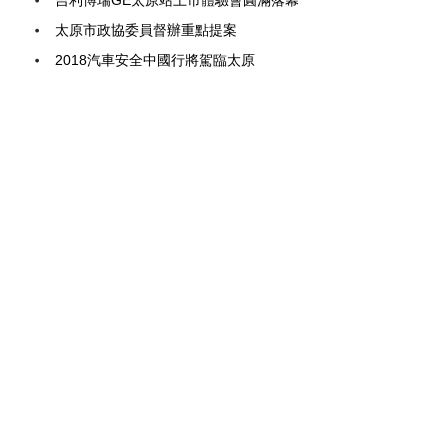
吉利博瑞GE太原站上市體驗會圓滿落幕
太原市政協委員督辦重點提案
2018汽車安全中國行將駕臨太原