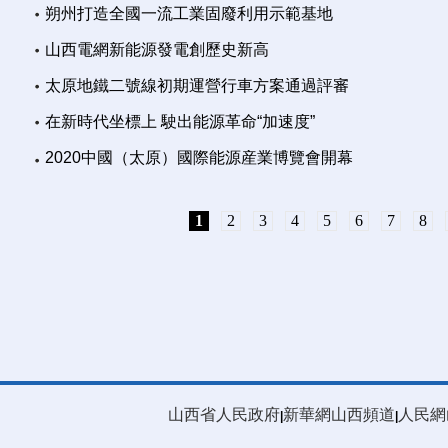
朔州打造全國一流工業固廢利用示範基地
山西電網新能源發電創歷史新高
太原地鐵二號線初期運營行車方案通過評審
在新時代坐標上 駛出能源革命“加速度”
2020中國（太原）國際能源産業博覽會開幕
1
2
3
4
5
6
7
8
山西省人民政府
新華網山西頻道
人民網
|
|