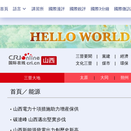
首頁
語言
講習所
國際漫評
國際銳評
國際3分鐘
國際微訪
三晉要聞
|
黨建
|
經濟
文化三晉
|
煤市
|
環保
太原
大同
朔州
三晉大地
|
|
首頁
／
能源
山西電力十項措施助力增産保供
碳達峰 山西邁出堅實步伐
山西新能源發電出力創歷史新高