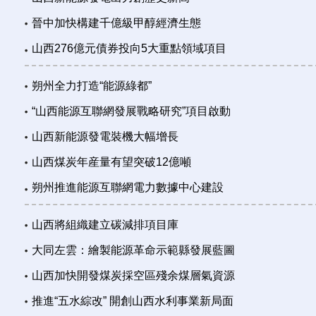
晉中加快構建千億級甲醇經濟生態
山西276億元債券投向5大重點領域項目
朔州全力打造“能源綠都”
“山西能源互聯網發展戰略研究”項目啟動
山西新能源發電裝機大幅增長
山西煤炭年産量有望突破12億噸
朔州推進能源互聯網電力數據中心建設
山西將組織建立碳減排項目庫
大同左雲：繪製能源革命示範縣發展藍圖
山西加快開發煤炭採空區殘余煤層氣資源
推進“五水綜改” 開創山西水利事業新局面