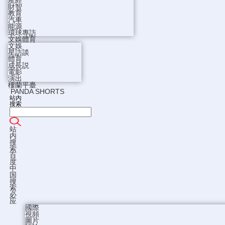
産經
財智
教育
汽車
能源
環球專訪
文娛體育
文娛
星訪談
體育
成長説
電影
演出
樓蘭平臺
PANDA SHORTS
站內
搜索
站
内
搜
索
百
度
中
国
搜
索
必
应
國際
視頻
圖片