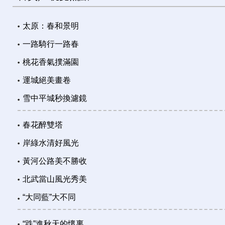
太原：春和景明
一路騎行一路春
桃花香氣撲滿園
運城絕美畫卷
雪中平城秒換濾鏡
春花醉雙塔
岸綠水清好風光
黃河公路美不勝收
北武當山風光秀美
“大同藍”大不同
“跌”進秋天的懷裏