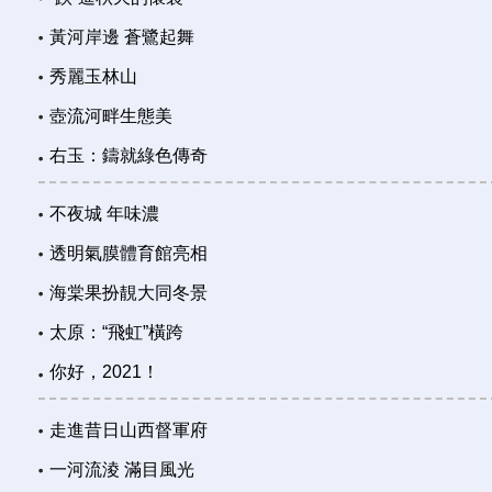
黃河岸邊 蒼鷺起舞
秀麗玉林山
壺流河畔生態美
右玉：鑄就綠色傳奇
不夜城 年味濃
透明氣膜體育館亮相
海棠果扮靚大同冬景
太原：“飛虹”橫跨
你好，2021！
走進昔日山西督軍府
一河流淩 滿目風光