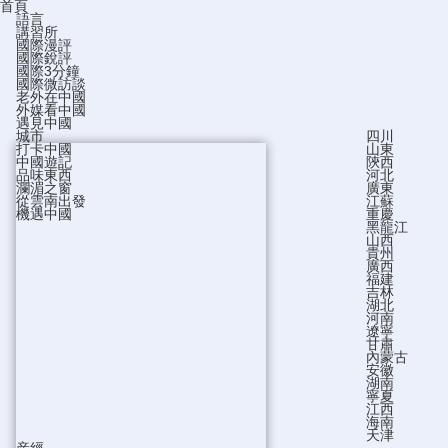
首頁
語言
講習所
國際漫評
國際銳評
國際3分鐘
國際微訪談
老外在中國
外媒看中國
遇見中國
城市
四川
打卡中國
山東
中國遊記
陝西
品味東西
河北
瀾湄之窗
廣東
從雲南出發
江蘇
機遇中國
重慶
黑龍江
山西
貴州
廣西
福建
吉林
湖北
河南
遼寧
甘肅
內蒙古
安徽
湖南
寧夏
江西
海南
天津