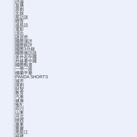
評論
直播
原創
文娛
星訪談
體育
成長説
電影
演出
講習所
國際漫評
國際銳評
國際3分鐘
國際微訪談
老外在中國
外媒看中國
國際甄選
一帶一路
樓蘭平臺
PANDA SHORTS
城市
環創
財智
教育
汽車
健康
地方:
四川
山東
河北
陝西
廣東
重慶
黑龍江
福建