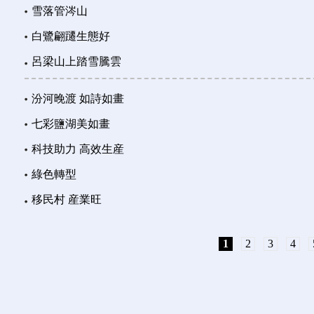
雪落管涔山
白鷺翩躚生態好
呂梁山上踏雪騰雲
汾河晚渡 如詩如畫
七彩鹽湖美如畫
科技助力 高效生産
綠色轉型
移民村 産業旺
1
2
3
4