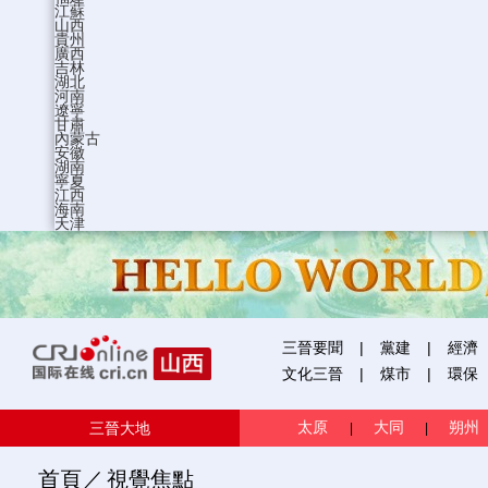
江蘇
山西
貴州
廣西
吉林
湖北
河南
遼寧
甘肅
內蒙古
安徽
湖南
寧夏
江西
海南
天津
三晉要聞
|
黨建
|
經濟
文化三晉
|
煤市
|
環保
太原
大同
朔州
三晉大地
|
|
首頁
／
視覺焦點