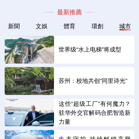
最新推薦
新聞
文娛
體育
環創
城市
世界级“水上电梯”将成型
苏州：校地共创“同里诗光”
这些“超级工厂”有何魔力？
驻华外交官解码合肥智造新
力量