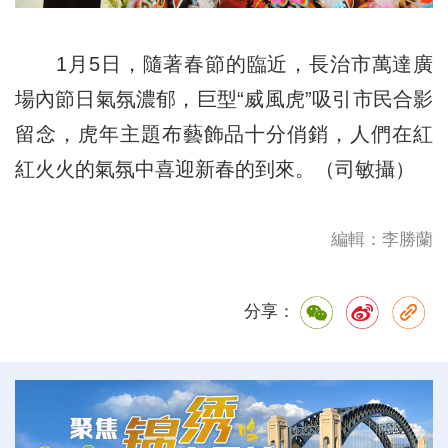
1月5日，隨著春節的臨近，長治市萬達廣
場內節日氣氛濃郁，巨型“威風虎”吸引市民合影
留念，虎年主題布藝飾品十分俏銷，人們在紅
紅火火的氣氛中喜迎新春的到來。（司敏攝）
編輯：李勝蘭
分享：