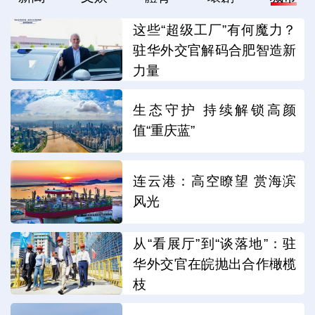
这些“超级工厂”有何魔力？
驻华外交官解码合肥智造新
力量
生态守护 持续解锁高颜
值“重庆蓝”
连云港：高空瞭望 赏海滨
风光
从“看展厅”到“谈落地”：驻
华外交官在皖抛出合作橄榄
枝