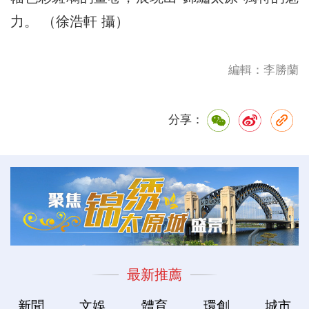
力。 （徐浩軒 攝）
編輯：李勝蘭
分享：
最新推薦
新聞
文娛
體育
環創
城市