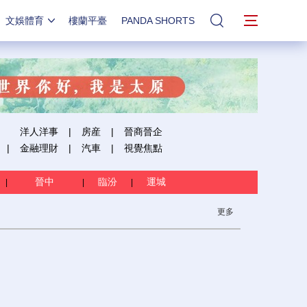
文娛體育
樓蘭平臺
PANDA SHORTS
站內搜索
洋人洋事
|
房産
|
晉商晉企
|
金融理財
|
汽車
|
視覺焦點
晉中
臨汾
運城
|
|
|
更多