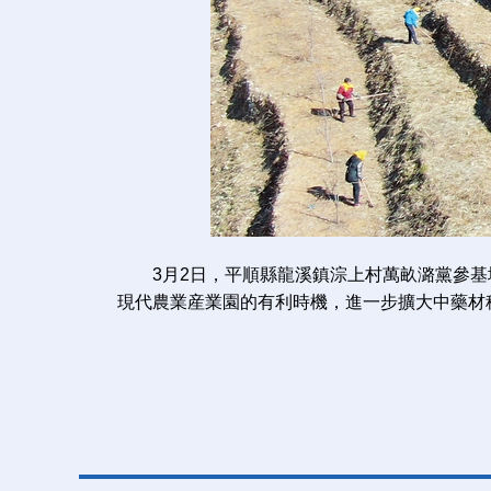
3月2日，平順縣龍溪鎮淙上村萬畝潞黨參基
現代農業産業園的有利時機，進一步擴大中藥材種