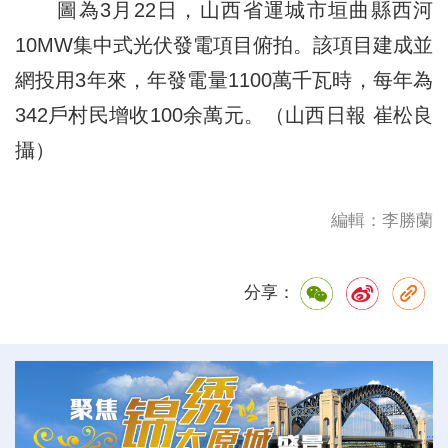
圖為3月22日，山西省運城市垣曲縣西河
10MW集中式光伏發電項目俯拍。該項目建成並
網投用3年來，年發電量1100萬千瓦時，每年為
342戶村民增收100余萬元。（山西日報 崔松良
攝）
編輯：李勝蘭
分享：