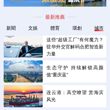
最新推薦
新聞
文娛
體育
環創
城市
这些“超级工厂”有何魔力？
驻华外交官解码合肥智造新
力量
生态守护 持续解锁高颜
值“重庆蓝”
连云港：高空瞭望 赏海滨
风光