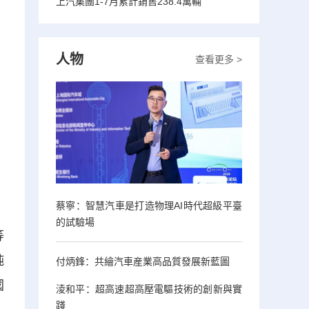
上汽集團1-7月累計銷售238.4萬輛
人物
查看更多 >
蔡寧：智慧汽車是打造物理AI時代超級平臺
的試驗場
等
純
付炳鋒：共繪汽車産業高品質發展新藍圖
國
淩和平：超高速超高壓電驅技術的創新與實
踐