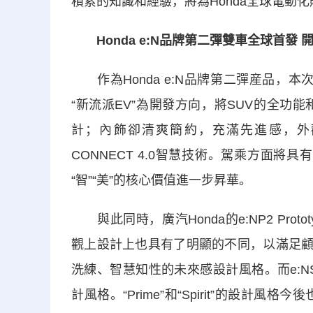
積累的知識和經驗，將為Honda全球電動化
Honda e:N品牌第二彈雙車全球首發 
作為Honda e:N品牌第二彈産品，本次上海車展發
“新流派EV”為開發方向，將SUV的全
計；內飾卻清爽簡約，充滿先進感，外觀
CONNECT 4.0智慧技術。駕乘方面將具有
“智”“美”的核心價值進一步昇華。
與此同時，廣汽Honda的e:NP2 Prototy
觀上設計上也具有了明顯的不同，以滿足顧客的不
洗練、智慧知性的未來感設計風格。而e:NS的
計風格。“Prime”和“Spirit”的設計風格