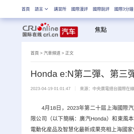
首頁
語言
講習所
國際漫評
國際銳評
國際3分鐘
焦
首頁
>
汽車頻道
> 正文
Honda e:N第二彈、
2023-04-19 01:01:47
來源：
中央廣電總台國際在
4月18日，2023年第二十屆上海國際汽
限公司（以下簡稱：廣汽Honda）和東風
電動化産品及智慧化最新成果亮相上海國家會