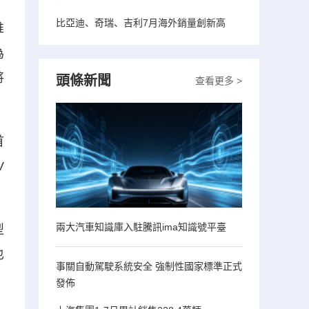
比亞迪、奇瑞、吉利7月海外銷量創新高
推
為
將
頭條新聞
查看更多 >
首
V
兩大汽車知識庫入駐騰訊ima知識號平臺
型
也
事關自動駕駛系統安全 強制性國家標準正式
發佈