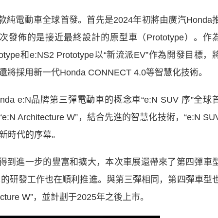
款純電動車全球首發。首先是2024年初將由廣汽Honda
，本次發佈的是接近最終設計的原型車（Prototype）。作
otype和e:NS2 Prototype以“新流派EV”作為開發目標，
採用新一代Honda CONNECT 4.0等智慧化技術。
 e:N品牌第三彈電動車的概念車“e:N SUV 序”全球
rchitecture W”，結合先進的智慧化技術，“e:N SU
:N新時代的序幕。
還將得到進一步的豐富和擴大，本次車展還帶來了第四彈車
的量産車的研發工作也在順利推進。與第三彈相同，第四彈車型
ecture W”，並計劃于2025年之後上市。