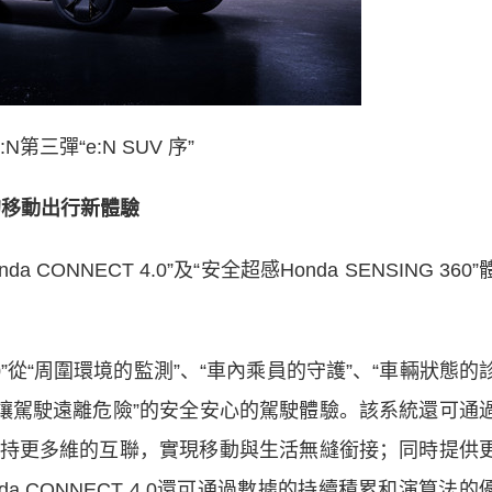
e:N第三彈“e:N SUV 序”
移動出行新體驗
NNECT 4.0”及“安全超感Honda SENSING 360”
.0”從“周圍環境的監測”、“車內乘員的守護”、“車輛狀態的
，讓駕駛遠離危險”的安全安心的駕駛體驗。該系統還可通
持更多維的互聯，實現移動與生活無縫銜接；同時提供
 CONNECT 4.0還可通過數據的持續積累和演算法的