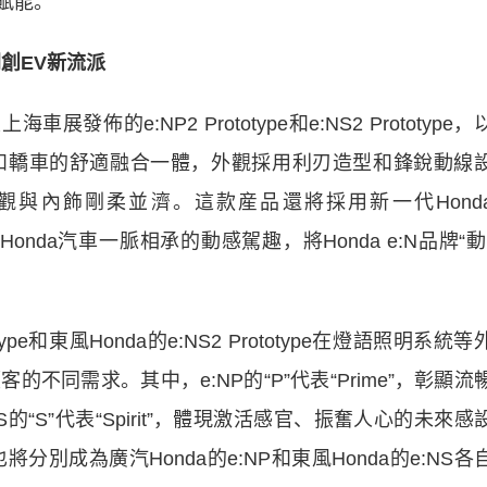
賦能。”
開創EV新流派
佈的e:NP2 Prototype和e:NS2 Prototype，
功能和轎車的舒適融合一體，外觀採用利刃造型和鋒銳動線
與內飾剛柔並濟。這款産品還將採用新一代Hond
Honda汽車一脈相承的動感駕趣，將Honda e:N品牌“動
pe和東風Honda的e:NS2 Prototype在燈語照明系統等
同需求。其中，e:NP的“P”代表“Prime”，彰顯流
“S”代表“Spirit”，體現激活感官、振奮人心的未來感
今後也將分別成為廣汽Honda的e:NP和東風Honda的e:NS各