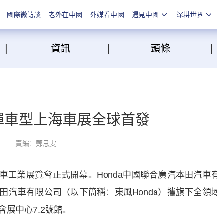
國際微訪談
老外在中國
外媒看中國
遇見中國
深耕世界
|
|
點
資訊
頭條
第三彈車型上海車展全球首發
線
責編：鄭思雯
車工業展覽會正式開幕。Honda中國聯合廣汽本田汽車
本田汽車有限公司（以下簡稱：東風Honda）攜旗下全領
展中心7.2號館。