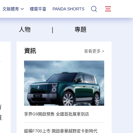
文娛體育
樓蘭平臺
PANDA SHORTS
站內搜索
|
|
人物
專題
資訊
查看更多 >
有
享界G9開啟預售 全國首批展車到店
域
縱橫F700上市 開啟豪華越野皮卡新時代