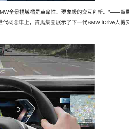
W全景視域橋是革命性、現象級的交互創新。”——寶
概念車上，寶馬集團展示了下一代BMW iDrive人機