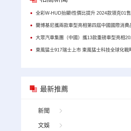
全彩W-HUD抬顯\性價比提升 2024款領克01售1
蘭博基尼攜兩款車型亮相第四屆中國國際消費
大眾汽車集團（中國）攜13款重磅車型亮相20
東風猛士917瑞士上市 東風猛士科技全球化
最新推薦
新聞
文娛