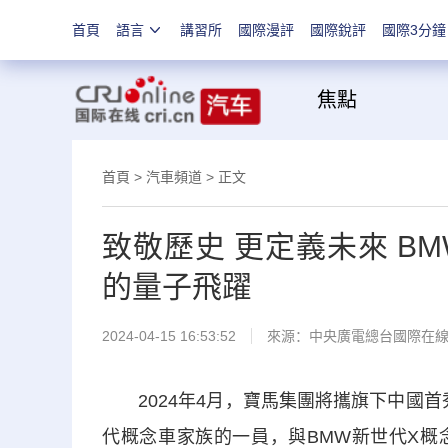
首頁
語言
講習所
國際漫評
國際銳評
國際3分鐘
焦
首頁
>
汽車頻道
> 正文
致敬歷史 更定義未來 B
的量子飛躍
2024-04-15 16:53:52
來源：
中央廣電總台國際在
2024年4月，寶馬集團將攜旗下中國首
代概念車家族的一員，與BMW新世代X概