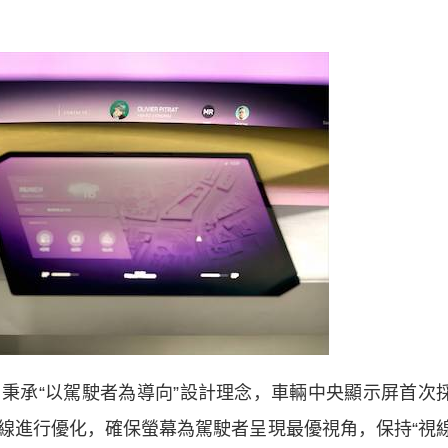
承“以駕駛者為導向”設計理念，車輛中央顯示屏首次
線進行優化，確保螢幕為駕駛者呈現最優視角，保持“視