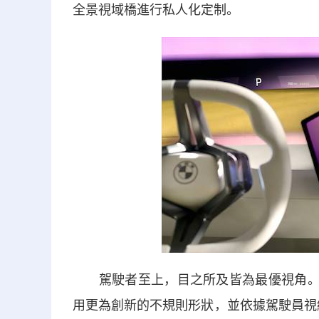
全景視域橋進行私人化定制。
駕駛者至上，目之所及皆為最優視角。秉
用更為創新的不規則形狀，並依據駕駛員視