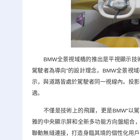
BMW全景視域橋的推出是平視顯示技術
駕駛者為導向”的設計理念，BMW全景視
示，與道路皆處於駕駛者同一視線內。投影
適。
不僅是技術上的飛躍，更是BMW“以駕駛
雅的中央顯示屏和全新多功能方向盤組合，
聯動無縫連接，打造身臨其境的個性化用戶