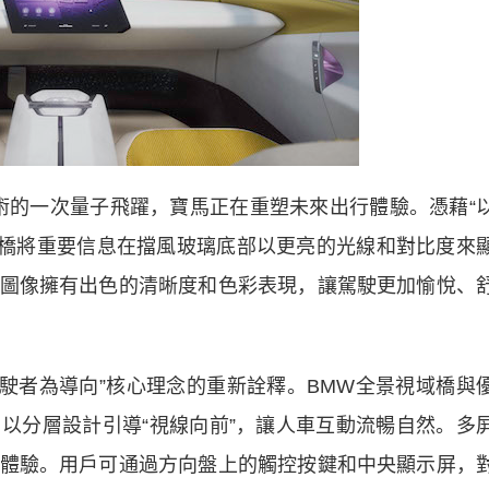
的一次量子飛躍，寶馬正在重塑未來出行體驗。憑藉“
域橋將重要信息在擋風玻璃底部以更亮的光線和對比度來
圖像擁有出色的清晰度和色彩表現，讓駕駛更加愉悅、
者為導向”核心理念的重新詮釋。BMW全景視域橋與
以分層設計引導“視線向前”，讓人車互動流暢自然。多
體驗。用戶可通過方向盤上的觸控按鍵和中央顯示屏，