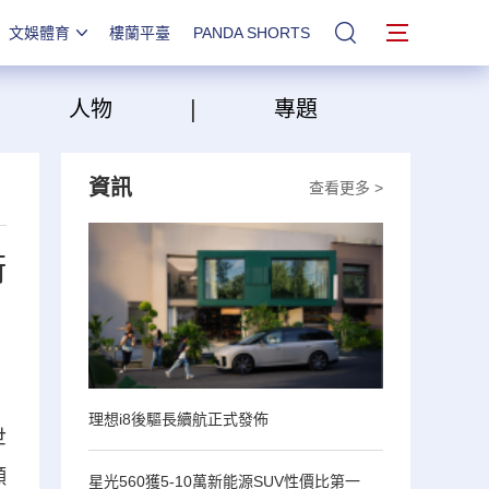
文娛體育
樓蘭平臺
PANDA SHORTS
站內搜索
|
|
人物
專題
資訊
查看更多 >
術
理想i8後驅長續航正式發佈
世
願
星光560獲5-10萬新能源SUV性價比第一