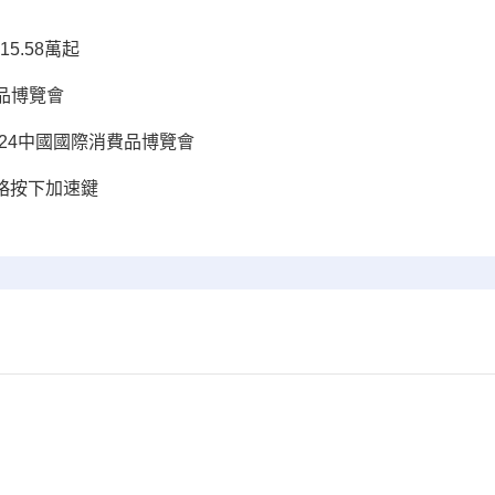
5.58萬起
品博覽會
24中國國際消費品博覽會
戰略按下加速鍵