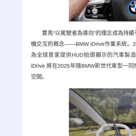
寶馬“以駕駛者為導向”的理念成為持續引
機交互的概念——BMW iDrive作業系
為全球首家提供HUD抬頭顯示的汽車製造
iDrive 將在2025年隨BMW新世代
空間。