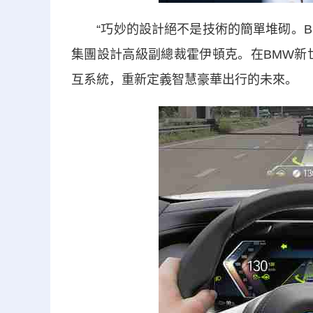
“巧妙的設計絕不是技術的簡單堆砌。BM
集團設計高級副總裁霍伊頓克。在BMW新世代
互系統，重新定義智慧豪華出行的未來。