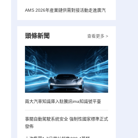
AMS 2026年産業鏈供需對接活動走進廣汽
頭條新聞
查看更多 >
兩大汽車知識庫入駐騰訊ima知識號平臺
事關自動駕駛系統安全 強制性國家標準正式
發佈