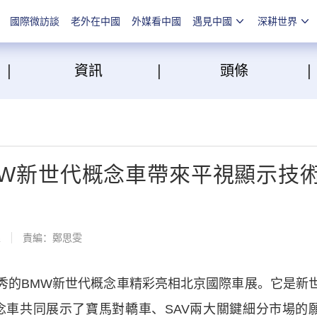
國際微訪談
老外在中國
外媒看中國
遇見中國
深耕世界
|
|
點
資訊
頭條
MW新世代概念車帶來平視顯示技
線
責編：鄭思雯
秀的BMW新世代概念車精彩亮相北京國際車展。它是新
念車共同展示了寶馬對轎車、SAV兩大關鍵細分市場的