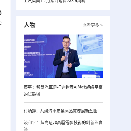
上汽集團1-7月累計銷售238.4萬輛
馬
交
人物
查看更多 >
蔡寧：智慧汽車是打造物理AI時代超級平臺
的試驗場
付炳鋒：共繪汽車産業高品質發展新藍圖
淩和平：超高速超高壓電驅技術的創新與實
踐