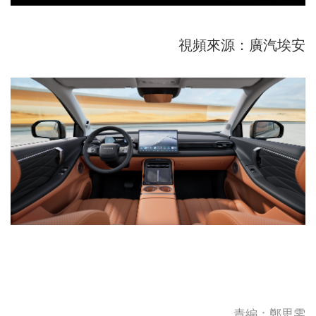
視頻來源：廣汽埃安
責編：鄭思雯