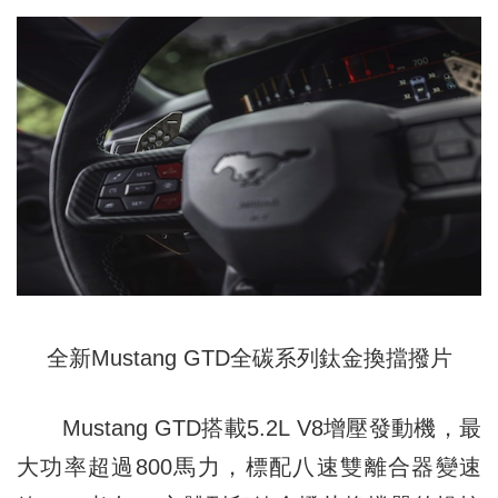
全新Mustang GTD全碳系列鈦金換擋撥片
Mustang GTD搭載5.2L V8增壓發動機，最
大功率超過800馬力，標配八速雙離合器變速