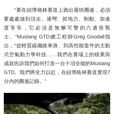
“要在紐博格林賽道上跑出最快圈速，必須
要處處做到頂尖。過彎、抓地力、制動、加速
度等等，它必須是無懈可擊的六邊形戰
士。”Mustang GTD總工程師Greg Goodall指
出，“從輕質碳纖維車身、到高性能套件的主動
式空氣動力學科技……我們在賽場上的積累與
成就告訴我們如何打造一台十項全能的Mustang
GTD。我們將全力以赴，在紐博格林賽道實現7
分內的圈速記錄。”