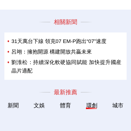
相關新聞
31天萬台下線 領克07 EM-P跑出“07”速度
呂翊：擁抱開源 構建開放共贏未來
劉淮松：持續深化軟硬協同賦能 加快提升國産
晶片適配
最新推薦
新聞
文娛
體育
環創
城市