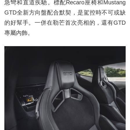
急彎和直道疾馳。標配Recaro座椅和Mustang
GTD全新方向盤配合默契，是駕控時不可或缺
的好幫手。一併在勒芒首次亮相的，還有GTD
專屬內飾。