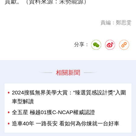
貢獻。（資料來源：未勢能源）
責編：鄭思雯
分享：
相關新聞
2024搜狐無界美學大賞：“臻選質感設計獎”入圍
車型解讀
全五星 極越01獲C-NCAP權威認證
造車40年 一路長安 看如何為你煉就一台好車