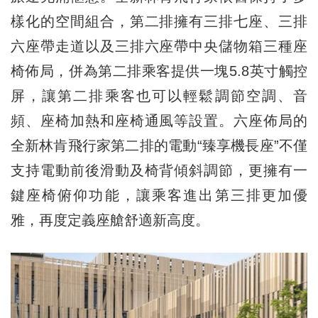
樣化的空間組合，第二排擁有三排七座、三排
六座帶走道以及三排六座帶中央儲物箱三種座
椅佈局，併為第二排乘客提供一塊5.8英寸觸控
屏，讓第二排乘客也可以輕鬆調節空調、音
頻、座椅加熱和座椅通風等設置。六座佈局的
全新林肯飛行家第二排的電動“臻享機長座”不僅
支持電動前後滑動及椅背傾斜調節，更擁有一
鍵座椅俯仰功能，讓乘客進出第三排更加優
雅，再度定義座艙舒適新高度。