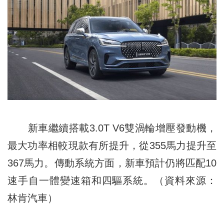
新車繼續搭載3.0T V6雙渦輪增壓發動機，
最大功率相較現款有所提升，從355馬力提升至
367馬力。傳動系統方面，新車預計仍將匹配10
速手自一體變速箱和四驅系統。（資料來源：
林肯汽車）