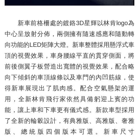
新車前格柵處的鍍鉻3D星輝以林肯logo為
中心呈放射分佈，兩側擁有隨速感應和隨動轉
向功能的LED矩陣大燈。新車整體採用懸浮式車
頂的視覺效果，車身腰線平直的貫穿側面，將
前後側翼子板營造出寬體的視覺效果，配合略
向下傾斜的車頂線條以及車門的內凹筋線，使
得新車展現出了肌肉感。配合空氣懸架的運
用，全新林肯飛行家依然具備躬迎上賓的功
能，讓上車和下車更有儀式感。新款車型採用
了全新的輪轂設計，有典雅版、高雅版、奢雅
版、總統版四個版本可選。新車尺寸