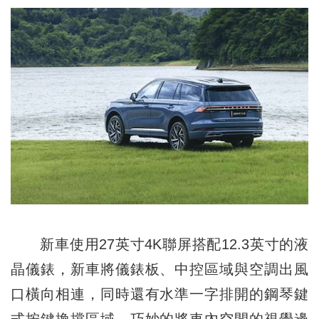
新車使用27英寸4K聯屏搭配12.3英寸的液
晶儀錶，新車將儀錶板、中控區域與空調出風
口橫向相連，同時還有水準一字排開的鋼琴鍵