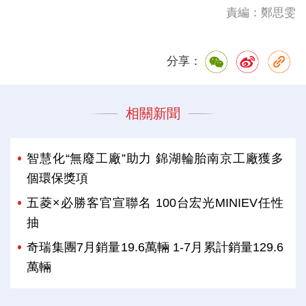
責編：鄭思雯
分享：
相關新聞
智慧化“無廢工廠”助力 錦湖輪胎南京工廠獲多
個環保獎項
五菱×必勝客官宣聯名 100台宏光MINIEV任性
抽
奇瑞集團7月銷量19.6萬輛 1-7月累計銷量129.6
萬輛