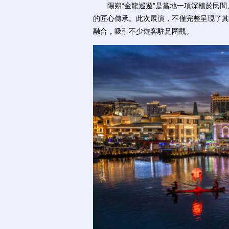
陽朔“金龍巡遊”是當地一項深植於民間
的匠心傳承。此次展演，不僅完整呈現了其
融合，吸引不少遊客駐足圍觀。