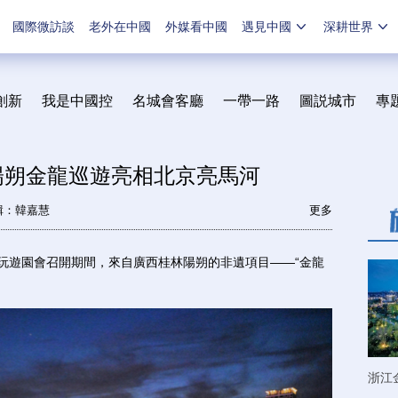
國際微訪談
老外在中國
外媒看中國
遇見中國
深耕世界
創新
我是中國控
名城會客廳
一帶一路
圖説城市
專
陽朔金龍巡遊亮相北京亮馬河
輯：韓嘉慧
更多
玩遊園會召開期間，來自廣西桂林陽朔的非遺項目——“金龍
浙江