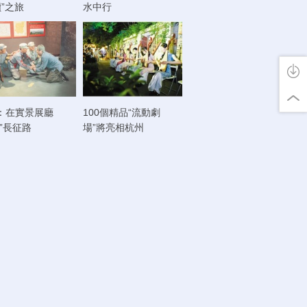
讀”之旅
水中行
：在實景展廳
100個精品“流動劇
走”長征路
場”將亮相杭州