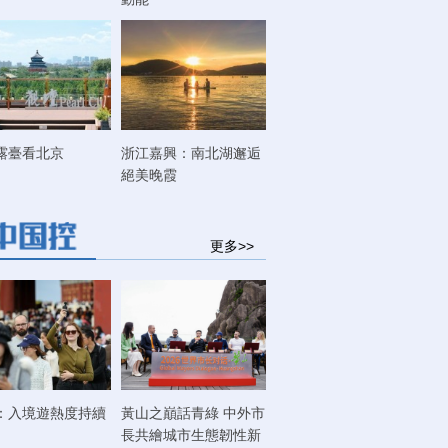
露臺看北京
浙江嘉興：南北湖邂逅
絕美晚霞
更多>>
：入境遊熱度持續
黃山之巔話青綠 中外市
長共繪城市生態韌性新