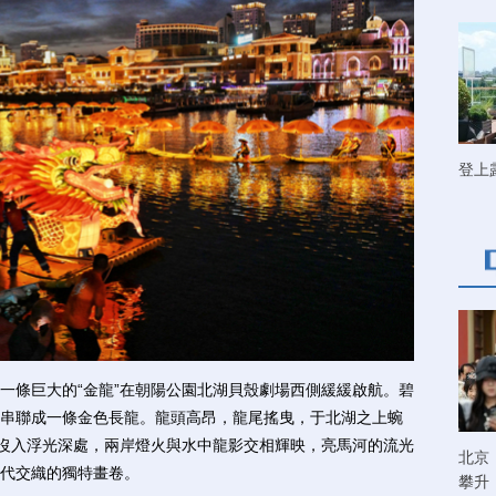
登上
條巨大的“金龍”在朝陽公園北湖貝殼劇場西側緩緩啟航。碧
串聯成一條金色長龍。龍頭高昂，龍尾搖曳，于北湖之上蜿
而沒入浮光深處，兩岸燈火與水中龍影交相輝映，亮馬河的流光
北京
代交織的獨特畫卷。
攀升