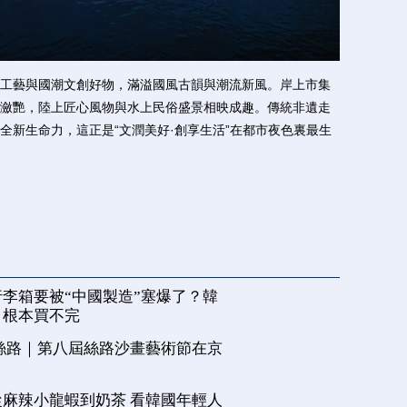
藝與國潮文創好物，滿溢國風古韻與潮流新風。岸上市集
瀲艷，陸上匠心風物與水上民俗盛景相映成趣。傳統非遺走
全新生命力，這正是“文潤美好·創享生活”在都市夜色裏最生
李箱要被“中國製造”塞爆了？韓
，根本買不完
絲路｜第八屆絲路沙畫藝術節在京
麻辣小龍蝦到奶茶 看韓國年輕人