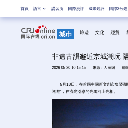
首頁
語言
講習所
國際漫評
國際銳評
國際3分鐘
旅遊
文化
經貿
非遺古韻邂逅京城潮玩 
2026-05-20 10:15:15
來源：
人民網
編
5月18日，在首屆中國新文創市集暨潮
巡遊”，在流光溢彩的亮馬河上亮相。