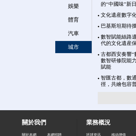
的“中國味”新
娛樂
文化遺産數字
體育
巴基斯坦期待
汽車
數智賦能絲路遺
代的文化遺産
城市
古都西安奏響“
數智研修院能力
賦能
智匯古都，數通
徑，共繪包容
關於我們
業務概況
關於本網
本網招聘
环球资讯
移动增值