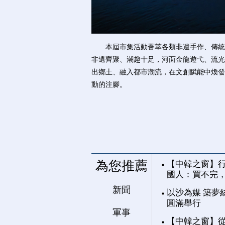
本屆市集活動薈萃各類非遺手作、傳統工
非遺齊聚、潮趣十足，河面金龍遊弋、流光
出鄉土、融入都市潮流，在文創賦能中煥發
動的注腳。
為您推薦
【中韓之窗】行
國人：買不完
新聞
以沙為媒 築夢
圓滿舉行
軍事
【中韓之窗】從