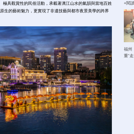
+閱
、極具觀賞性的民俗活動，承載著漓江山水的氣韻與當地百姓
原生的藝術魅力，更實現了非遺技藝與都市夜景美學的跨界
福州
重“