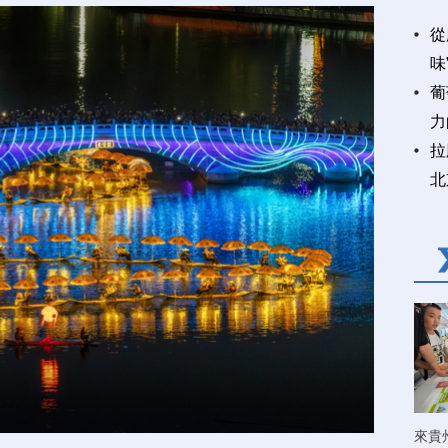
從
味
葡
力
拉
北
來貴