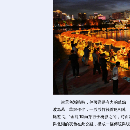
當天色漸暗時，伴著鏗鏘有力的鼓點，一
波為幕，華燈作伴，一艘艘竹筏首尾相連，
蜒遊弋。“金龍”時而穿行于橋影之間，時
與北湖的夜色在此交融，構成一幅傳統與現