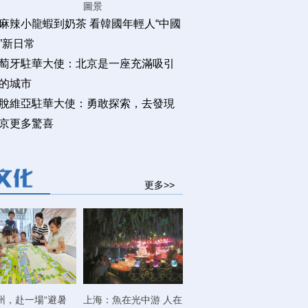
圖景
麻辣小龍蝦到奶茶 看韓國年輕人“中國
”新日常
萄牙駐華大使：北京是一座充滿吸引
的城市
脫維亞駐華大使：勇敢探索，去發現
京更多驚喜
更多>>
州，赴一場“避暑
上海：魚在光中游 人在