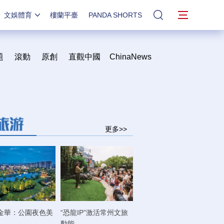
文娛體育
樓蘭平臺
PANDA SHORTS
站內搜索
題
滾動
原創
直觀中國
ChinaNews
更多>>
金華：公園夜色美
“恐龍IP”激活常州文旅
動能