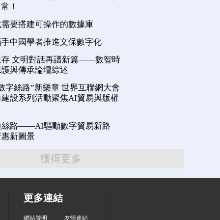
日常！
化需要搭建可操作的數據庫
攜手中國學者推進文保數字化
存 文明對話再譜新篇——數智時
保護與傳承論壇綜述
數字絲路”新樂章 世界互聯網大會
建設系列活動聚焦AI貿易與版權
絲路——AI驅動數字貿易新路
普惠新圖景
獲得更多
更多連結
網站聲明
友情連結