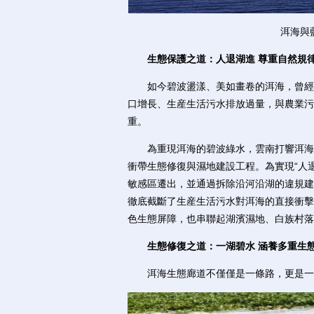
洱海與
生態保護之道：人退湖進 尊重自然規
如今碧波盪漾、美如畫卷的洱海，曾經歷
口增長、生産生活污水排放過量，與農業污
重。
為重現洱海的碧波綠水，雲南打響洱海保
衝帶生態修復與濕地建設工程。為實現“人退
敏感區遷出，並通過拆除沿河沿湖的違規建
徹底截斷了生産生活污水對洱海的直接衝擊
色生態屏障，也串聯起湖濱濕地、白族村落
生態修復之道：一湖碧水 涵養多重生
洱海生態廊道不僅僅是一條路，更是一個