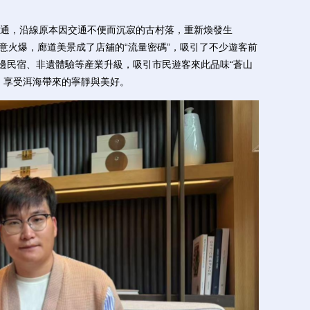
，沿線原本因交通不便而沉寂的古村落，重新煥發生
生意火爆，廊道美景成了店舖的“流量密碼”，吸引了不少遊客前
周邊民宿、非遺體驗等産業升級，吸引市民遊客來此品味“蒼山
，享受洱海帶來的寧靜與美好。