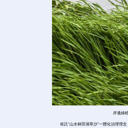
岸邊綠植
依託“山水林田湖草沙”一體化治理理念，