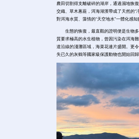
農田切割得支離破碎的湖岸，通過濕地恢復
交織、草木蔥蘢，洱海湖濱帶成了天然的“
對洱海水質、藻情的“天空地水”一體化感
生態的恢復，最直觀的證明便是生物多樣
質要求極高的水生植物，曾因污染在洱海難
道沿線的淺灘區域，海菜花連片盛開。更令
失已久的灰鶴等國家級保護動物也開始回歸