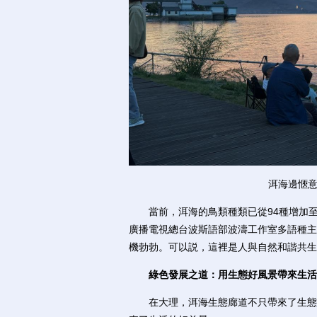
洱海邊愜意
當前，洱海的鳥類種類已從94種增加至如
廣播電視總台波斯語部波濤工作室多語種主
機勃勃。可以説，這裡是人與自然和諧共生
綠色發展之道：用生態好風景帶來生活
在大理，洱海生態廊道不只帶來了生態的