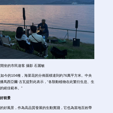
閒坐的市民遊客 攝影 石麗敏
今的104種，海菜花的分佈面積達到約76萬平方米。中央
播馬西亞爾·古瓦提對此表示，“各類動植物在此繁衍生息、生
的絕佳範本。”
好前景
好風景，作為高品質發展的生動實踐，它也為當地百姓帶