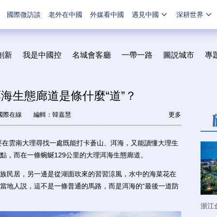
國際微訪談
老外在中國
外媒看中國
遇見中國
深耕世界
創新
我是中國控
名城會客廳
一帶一路
圖説城市
專
洱海生態廊道是條什麼“道”？
國際在線
編輯：韓嘉慧
更多
在雲南大理尋找一處既能打卡蒼山、洱海，又能讀懂大理生
點，而在一條蜿蜒129公里的大理洱海生態廊道。
民居，另一邊是從湖面吹來的習習涼風，水中的海菜花在
當地人説，這不是一條普通的馬路，而是洱海的“最後一道防
浙江