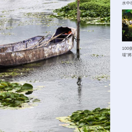
水中
100
場”