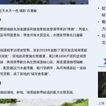
從
藍天水天一色 攝影 石麗敏
味
律
葡
力
因城鎮化加速擴張和旅遊業粗放發展帶來的“陣痛”：周邊人
染等問題疊加，導致洱海水質惡化，水體富營養化日趨嚴
拉
北
護精準治理攻堅戰，並於2018年啟動了環洱海流域湖濱緩
湖進”，當地政府實施生態搬遷，累計將1806戶居民從湖濱
築，將湖濱帶劃分為生態保護核心區。廊道通過物理隔離，
，配套建設污水處理廠、截污管網等，為洱海構築起一道綠
等景觀，成了當地的“城市會客廳”。
態
由濕地、林地、湖濱緩衝帶組成的龐大生態系統。
上海