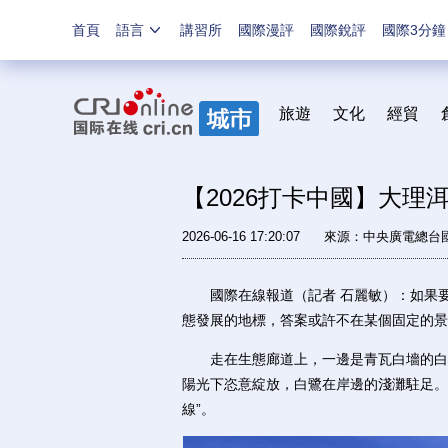
首頁
語言
講習所
國際漫評
國際銳評
國際3分鐘
旅遊
文化
經貿
【2026打卡中國】大理
2026-06-16 17:20:07
來源：中央廣電總台
國際在線報道（記者 石麗敏）：如果要
態發展的地標，答案或許不在某個固定的景
走在生態廊道上，一邊是青瓦白墻的白族
陽光下恣意綻放，白鷺在岸邊的淺灘駐足。
線”。