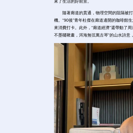
來了生活的好前景。
隨著廊道的貫通，物理空間的阻隔被打通
機。“90後”青年杜傑在廊道邊開的咖啡館
來消費打卡。此外，“廊道經濟”還帶動了
不墨韆鞦畫，洱海無弦萬古琴”的山水詩意