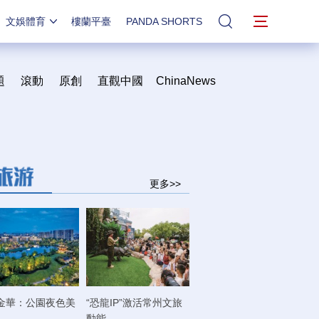
文娛體育
樓蘭平臺
PANDA SHORTS
站內搜索
題
滾動
原創
直觀中國
ChinaNews
更多>>
金華：公園夜色美
“恐龍IP”激活常州文旅
動能