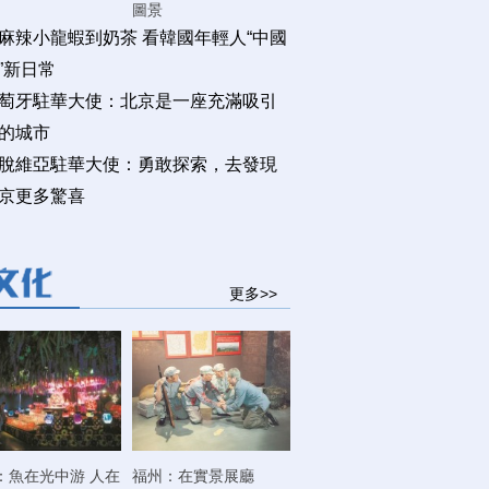
圖景
麻辣小龍蝦到奶茶 看韓國年輕人“中國
”新日常
萄牙駐華大使：北京是一座充滿吸引
的城市
脫維亞駐華大使：勇敢探索，去發現
京更多驚喜
更多>>
：魚在光中游 人在
福州：在實景展廳