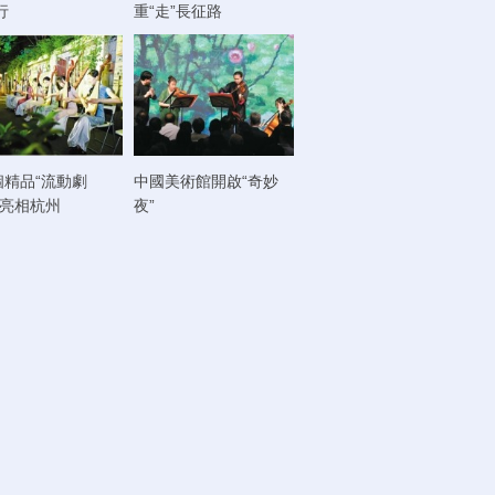
行
重“走”長征路
個精品“流動劇
中國美術館開啟“奇妙
將亮相杭州
夜”