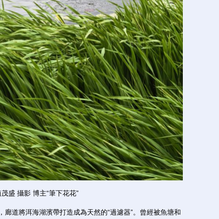
茂盛 攝影 博主“筆下花花”
廊道將洱海湖濱帶打造成為天然的“過濾器”。曾經被魚塘和