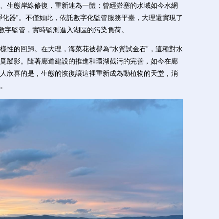
、生態岸線修復，重新連為一體；曾經淤塞的水域如今水網
凈化器”。不僅如此，依託數字化監管服務平臺，大理還實現了
知數字監管，實時監測進入湖區的污染負荷。
性的回歸。在大理，海菜花被譽為“水質試金石”，這種對水
覓蹤影。隨著廊道建設的推進和環湖截污的完善，如今在廊
人欣喜的是，生態的恢復讓這裡重新成為動植物的天堂，消
。