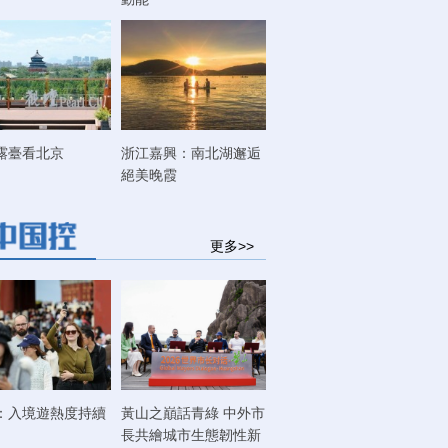
露臺看北京
浙江嘉興：南北湖邂逅
絕美晚霞
更多>>
：入境遊熱度持續
黃山之巔話青綠 中外市
長共繪城市生態韌性新