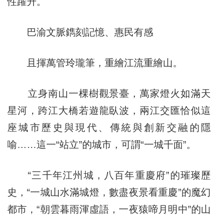
性躍升。
巴渝文脈鐫刻記憶、惠民有感
且揮萬管玲瓏筆，重繪江流重繪山。
立身南山一棵樹觀景臺，萬家燈火如滿天
星河，跨江大橋若遊龍臥波，兩江交匯恰似這
座城市歷史與現代、傳統與創新交融的隱
喻……這一“站立”的城市，可謂“一城千面”。
“三千年江州城，八百年重慶府”的璀璨歷
史，“一城山水滿城燈，數盡夜景看重慶”的魔幻
都市，“朝雲暮雨渾虛語，一夜猿啼月明中”的山