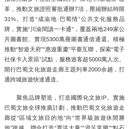
革，推動文旅證照審批通辦7項，壓縮辦結時限
31%。打造“成渝地·巴蜀情”公共文化服務品
牌，實施“川渝閱讀一卡通”，覆蓋兩地249家公
共圖書館、實現5300萬冊圖書通借通還。積極
推動“智遊天府”“惠遊重慶”平臺互聯，探索“電子
社保卡入景區”試點，服務遊客超5000萬人次。
開行巴蜀文化旅遊走廊主題列車2000余趟，打
通跨城旅遊快達通道。
聚焦品牌塑造，打造國際化文旅IP。實施
巴蜀文旅全球推廣計劃，推動巴蜀文化旅遊走
廊從“區域文旅目的地”向“世界級旅遊休閒勝
地”跨越。聯合打造“寬洪大量”“資足常樂”“點石