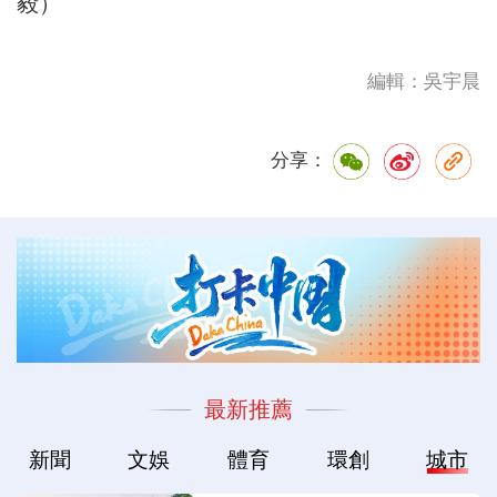
毅）
編輯：吳宇晨
分享：
最新推薦
新聞
文娛
體育
環創
城市