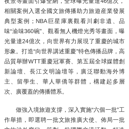
夜景等畫面引爆全網，全球曝光量達46億次，
相關案例入選全國文旅傳播助力旅遊産業發展
典型案例；NBA巨星庫裏觀看川劇非遺、品
味“渝味360碗”、觀看無人機燈光秀等畫面，曝
光量達24億次，向世界有力展現了重慶的城市
形象。打造“向世界講述重慶”特色傳播品牌，高
品質舉辦WTT重慶冠軍賽、第五屆全球媒體創
新論壇、長江文明論壇等，廣泛聯動海外博
主、留學生、華人華僑等群體，構建起多層
次、廣覆蓋的傳播體系。
做強入境旅遊支撐，深入實施“六個一批”工
作舉措，即選聘一批文旅推廣大使、佈局一批