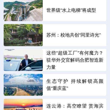
世界级“水上电梯”将成型
苏州：校地共创“同里诗光”
这些“超级工厂”有何魔力？
驻华外交官解码合肥智造新
力量
生态守护 持续解锁高颜
值“重庆蓝”
连云港：高空瞭望 赏海滨