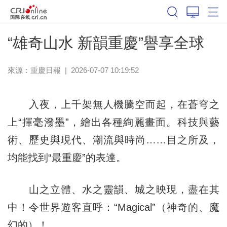
“雄奇山水 新韻重慶”譽享全球
來源：
重慶日報
|
2026-07-07 10:19:52
入夜，上千架無人機騰空而起，在蒼穹之
上“揮毫潑墨”，繪出各種絢麗畫面。科技與藝
術、歷史與現代、潮流與時尚……目之所及，
均能找到“最重慶”的表達。
山之立體、水之靈韻、城之映現，盡在其
中！令世界遊客直呼：“Magical”（神奇的、魔
幻的）！