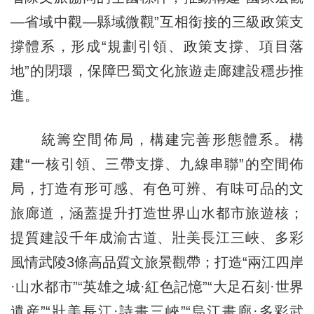
—省域中觀—縣域微觀”互相銜接的三級政策支
撐體系，形成“規劃引領、政策支撐、項目落
地”的閉環，保障巴蜀文化旅遊走廊建設穩步推
進。
統籌空間佈局，構建完善形態體系。構
建“一核引領、三帶支撐、九線串聯”的空間佈
局，打造有形可感、有色可辨、有味可品的文
旅廊道，涵蓋提升打造世界山水都市旅遊核；
提質建設千年成渝古道、壯美長江三峽、多彩
風情武陵3條高品質文旅景觀帶；打造“兩江四岸
·山水都市”“英雄之城·紅色記憶”“大足石刻·世界
遺産”“壯美長江·詩畫三峽”“烏江畫廊·多彩武