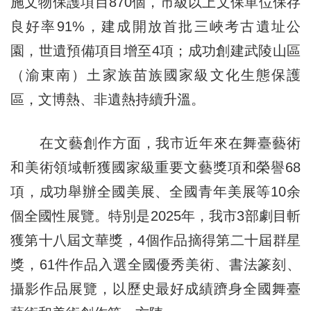
施文物保護項目870個，市級以上文保單位保存
良好率91%，建成開放首批三峽考古遺址公
園，世遺預備項目增至4項；成功創建武陵山區
（渝東南）土家族苗族國家級文化生態保護
區，文博熱、非遺熱持續升溫。
在文藝創作方面，我市近年來在舞臺藝術
和美術領域斬獲國家級重要文藝獎項和榮譽68
項，成功舉辦全國美展、全國青年美展等10余
個全國性展覽。特別是2025年，我市3部劇目斬
獲第十八屆文華獎，4個作品摘得第二十屆群星
獎，61件作品入選全國優秀美術、書法篆刻、
攝影作品展覽，以歷史最好成績躋身全國舞臺