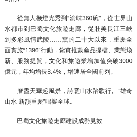
從無人機燈光秀到“渝味360碗”，從世界山
水都市到巴蜀文化旅遊走廊，從壯美長江三峽
到多彩風情武陵……黨的二十大以來，重慶全
面實施“1396”行動，紮實推動産品提檔、業態煥
新、服務提質，文化和旅遊業增加值突破3000
億元，年均增長8.4%，增速居全國前列。
曆盡天華起風景，詩意山水踏歌行。“雄奇
山水 新韻重慶”唱響全球。
巴蜀文化旅遊走廊建設成勢見效