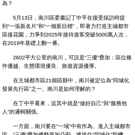
為？
5月13日，南川區委書記丁中平在接受採訪時提
到“一張新名片”和“一個新目標”，即著力打造主城都市
區後花園，力爭到2025年接待遊客突破5000萬人次，
在2019年基礎上翻一番。
2602平方公里的南川，可説是“三優”疊加：區位條
件優越、生態環境優良、旅遊資源優厚。
在主城都市區21個區縣中，南川被定位為“同城化
發展先行區”之一。南川是如何理解的？
在丁中平看來，這其中就是“做好自己”與“服務他
人”的邏輯關係。
一方面，南川要在“一域”中有作為。進入主城都市
區，“三優”疊加優勢更加凸顯，將抓住“同城化”契機，