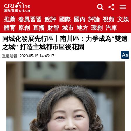
推薦
春風習習
銳評
國際
國內
評論
視頻
文娛
體育
原創
直播
財智
城市
地方
環創
汽車
同城化發展先行區丨南川區：力爭成為“雙遺
之城” 打造主城都市區後花園
重慶晨報
2020-05-15 14:45:17