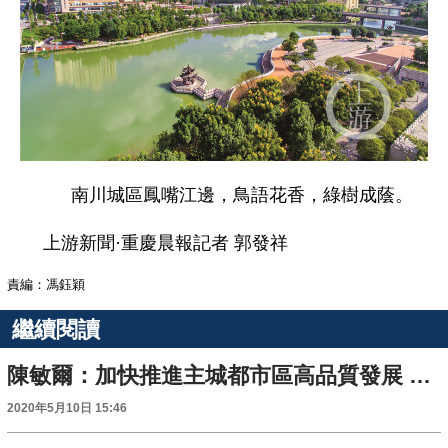
南川城區鳳嘴江邊，鳥語花香，綠樹成蔭。
上游新聞·重慶晨報記者 郭發祥
責編：馮鈺穎
繼續閱讀
陳敏爾：加快推進主城都市區高品質發展 在建設成渝地區雙城經濟圈中實現新作為
2020年5月10日 15:46