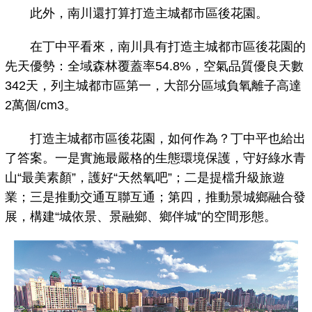
此外，南川還打算打造主城都市區後花園。
在丁中平看來，南川具有打造主城都市區後花園的
先天優勢：全域森林覆蓋率54.8%，空氣品質優良天數
342天，列主城都市區第一，大部分區域負氧離子高達
2萬個/cm3。
打造主城都市區後花園，如何作為？丁中平也給出
了答案。一是實施最嚴格的生態環境保護，守好綠水青
山“最美素顏”，護好“天然氧吧”；二是提檔升級旅遊
業；三是推動交通互聯互通；第四，推動景城鄉融合發
展，構建“城依景、景融鄉、鄉伴城”的空間形態。