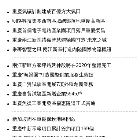
重慶氣礦計劃建成百億方大氣田
明略科技集團西南區域總部落地重慶高新區
重慶首個電子電路産業園項目落戶重慶榮昌
重慶兩江新區禮嘉智慧體驗園打造“未來之城”
乘著智慧之風 兩江新區打造內陸國際物流樞紐
兩江新區方家坪路延伸段將在2020年整體完工
重慶“海歸園”打造國際創業服務生態鏈
重慶自貿試驗區開展7項外匯創新業務
重慶自貿試驗區新增企業5945戶
重慶魚復工業開發區福惠隧道正式貫通
新加坡周在重慶保稅港區開啟
重慶中新示範項目累計簽約項目169個