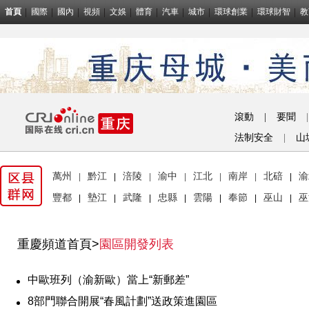
首頁
國際
國內
視頻
文娛
體育
汽車
城市
環球創業
環球財智
教
滾動
|
要聞
|
法制安全
|
山
萬州
黔江
涪陵
渝中
江北
南岸
北碚
渝
|
|
|
|
|
|
|
豐都
墊江
武隆
忠縣
雲陽
奉節
巫山
巫
|
|
|
|
|
|
|
重慶頻道首頁
>
園區開發列表
中歐班列（渝新歐）當上“新郵差”
8部門聯合開展“春風計劃”送政策進園區