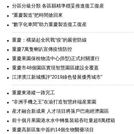
分區分級分類 各區縣精準穩妥推進復工復産
“重慶製造”把時間搶回來
“數字化車間”助力重慶製造復工復産
重慶：構築起全民戰“疫”的嚴密防線
重慶7萬隻喇叭宣傳疫情防控
重慶果園保稅物流中心(B型)正式封關運行
重慶市48個園區實現智慧園區建設全覆蓋
江津濱江新城獲評“2019綠色發展優秀城市”
重慶東港縱一路完工
“非洲手機之王”在渝打造智慧終端産業園
産才融合新成果 人才項目將落戶巴南經濟園區
前十個月果園港水水中轉集裝箱吞吐量超8萬標箱
重慶高新區集中簽約14個生物醫藥項目