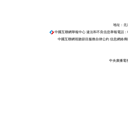
地址：北京
中國互聯網舉報中心
違法和不良信息舉報電話：010-67
中國互聯網視聽節目服務自律公約
信息網絡傳播
中央廣播電視