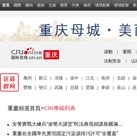
首頁
國際
國內
視頻
文娛
體育
汽車
城市
環球創業
環球財智
教
滾動
|
要聞
|
法制安全
|
山
萬州
黔江
涪陵
渝中
江北
南岸
北碚
渝
|
|
|
|
|
|
|
豐都
墊江
武隆
忠縣
雲陽
奉節
巫山
巫
|
|
|
|
|
|
|
重慶頻道首頁
>
CRI專稿列表
全警實戰大練兵“渝警大講堂”民法典視頻講座圓滿收官
重慶在全國率先實現固定污染源排污許可“全覆蓋”