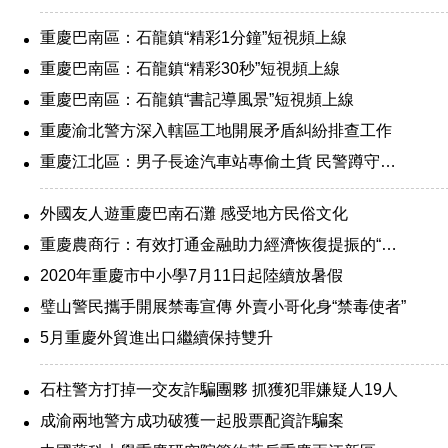
重慶巴南區：石龍鎮“精彩1分鐘”短視頻上線
重慶巴南區：石龍鎮“精彩30秒”短視頻上線
重慶巴南區：石龍鎮“書記導風景”短視頻上線
重慶渝北警方深入轄區工地開展矛盾糾紛排查工作
重慶江北區：男子長途汽車站專偷土貨 民警蹲守抓獲
外國友人遊重慶巴南石灘 感受地方民俗文化
重慶農商行：有效打通金融助力經濟恢復提振的“血脈”
2020年重慶市中小學7月11日起陸續放暑假
璧山警民攜手開展禁毒宣傳 外賣小哥化身“禁毒使者”
5月重慶外貿進出口繼續保持雙升
石柱警方打掉一交友詐騙團夥 抓獲犯罪嫌疑人19人
成渝兩地警方成功破獲一起股票配資詐騙案