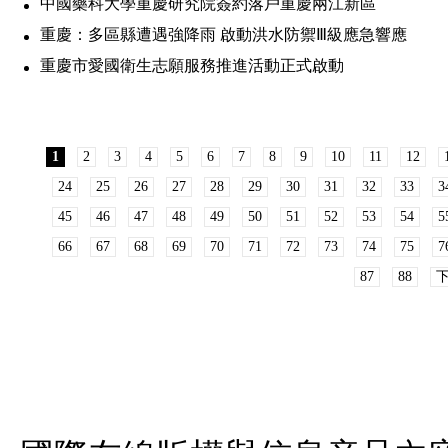
中國藥科大學重慶研究院簽約落戶重慶兩江新區
重慶：多區縣遭遇強降雨 啟動洪水防禦Ⅲ級應急響應
重慶市愛國衛生志願服務推進活動正式啟動
1
2
3
4
5
6
7
8
9
10
11
12
24
25
26
27
28
29
30
31
32
33
3
45
46
47
48
49
50
51
52
53
54
5
66
67
68
69
70
71
72
73
74
75
7
87
88