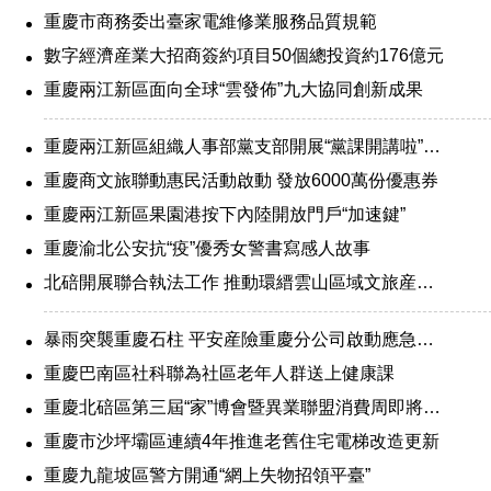
重慶市商務委出臺家電維修業服務品質規範
數字經濟産業大招商簽約項目50個總投資約176億元
重慶兩江新區面向全球“雲發佈”九大協同創新成果
重慶兩江新區組織人事部黨支部開展“黨課開講啦”活動
重慶商文旅聯動惠民活動啟動 發放6000萬份優惠券
重慶兩江新區果園港按下內陸開放門戶“加速鍵”
重慶渝北公安抗“疫”優秀女警書寫感人故事
北碚開展聯合執法工作 推動環縉雲山區域文旅産業發展
暴雨突襲重慶石柱 平安産險重慶分公司啟動應急機制
重慶巴南區社科聯為社區老年人群送上健康課
重慶北碚區第三屆“家”博會暨異業聯盟消費周即將啟動
重慶市沙坪壩區連續4年推進老舊住宅電梯改造更新
重慶九龍坡區警方開通“網上失物招領平臺”