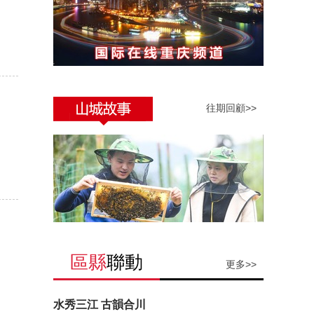
往期回顧>>
區縣
聯動
更多>>
水秀三江 古韻合川