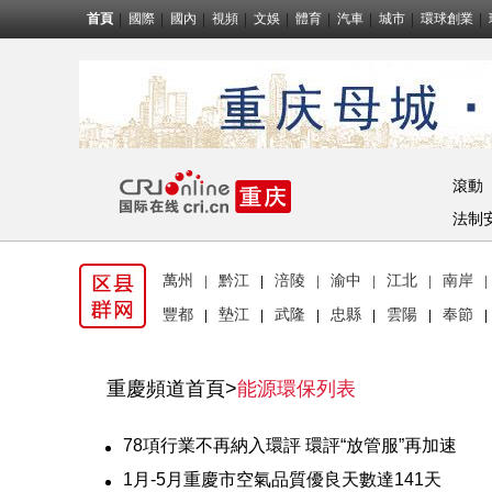
首頁
國際
國內
視頻
文娛
體育
汽車
城市
環球創業
滾動
法制
萬州
黔江
涪陵
渝中
江北
南岸
|
|
|
|
|
|
豐都
墊江
武隆
忠縣
雲陽
奉節
|
|
|
|
|
|
重慶頻道首頁
>
能源環保列表
78項行業不再納入環評 環評“放管服”再加速
1月-5月重慶市空氣品質優良天數達141天