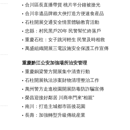
合川區長直播帶貨 桃片半分鐘被搶光
合川非遺品牌賴大俠打造方便速食産品
石柱開展交通安全情景體驗教育活動
忠縣：村民黑戶20年 民警幫忙終落戶
重慶石柱：女子跳河輕生 民警及時相救
萬盛組織開展三電設施安全保護工作宣傳
重慶黔江公安加強場所治安管理
重慶銅梁警方開展集中清查行動
石柱開展執法涉案財物清理整治工作
萬州警方走進校園開展防毒防詐騙宣傳
榮昌迎接好鄰居 川商串門來“相親”
南川：打造主城都市區後花園
長壽：加強轉型升級傳統産業