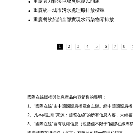
重慶著力解決垃圾臭味擾民問題
重慶統一城市污水處理廠排放標準
重慶餐飲船舶全部實現水污染物零排放
1
2
3
4
5
6
7
8
國際在線版權與信息産品內容銷售的聲明：
1、“國際在線”由中國國際廣播電台主辦。經中國國際廣
2、凡本網註明“來源：國際在線”的所有信息內容，未經
3、“國際在線”自有版權信息（包括但不限于“國際在線專稿
國廣國際在線網絡（北京）有限公司統一管理和銷售。