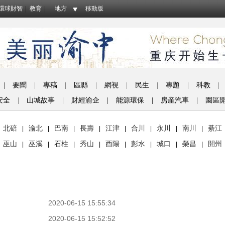
環球財智
教育
地方
移動版
|
要聞
|
專稿
|
區縣
|
網視
|
民生
|
專題
|
科教
|
安全
|
山城故事
|
財經渝企
|
能源環保
|
房産汽車
|
園區
北碚
渝北
巴南
長壽
江津
合川
永川
南川
綦江
|
|
|
|
|
|
|
|
巫山
巫溪
石柱
秀山
酉陽
彭水
城口
榮昌
開州
|
|
|
|
|
|
|
|
2020-06-15 15:55:34
2020-06-15 15:52:52