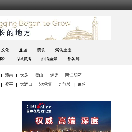
文化
|
旅遊
|
美食
|
聚焦重慶
開發
|
品牌展播
|
渝情渝景
|
會客廳
潼南
大足
璧山
銅梁
兩江新區
|
|
|
|
|
梁平
大渡口
沙坪壩
九龍坡
萬盛
|
|
|
|
|