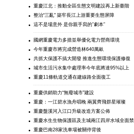
重慶江北：推動全區生態文明建設再上新臺階
整治“三亂” 築牢長江上游重要生態屏障
這不是場意外 是你親手寫的"劇本"
國網重慶電力多措並舉優化電力營商環境
今年重慶市將完成營造林640萬畝
共抓大保護不搞大開發 推進生態環境保護修復
城市生活污水集中處理率今年底將達95%以上
重慶11條軌道交通在建線路全面復工
重慶供銷助力“無廢城市”建設
重慶：一江碧水漁舟唱晚 兩翼齊飛群星璀璨
重慶盤溪河入江口升級改造方案公佈
重慶水生生物保護區及主城兩江四岸水域全面禁
重慶巴南28家洗車場被關停背後