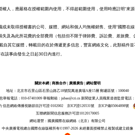
授權人，應嚴格在授權範圍內使用，不得超範圍使用，使用時應註明“來源
議或未取得授權書的公司、媒體、網站和個人均無權銷售、使用“國際在線
損失及為此所花費的全部費用（包括但不限于律師費、訴訟費、差旅費、
均轉載自其它媒體，轉載目的在於傳遞更多信息，豐富網絡文化，此類稿件
在該事由發生之日起30日內進行。
關於本網
|
商務合作
|
廣播廣告
|
網站聲明
地址：北京市石景山區石景山路乙18號院萬達廣場A座15層 郵遞區號：100040
電話：010-67401009 舉報郵箱：jubao@cri.cn 新聞從業人員職業道德監督電話：010-67
約
信息網絡傳播視聽節目許可證 0102002 京ICP證
120531
號
京ICP備05064898號
互聯網新聞信息服務許可證10120170005
網站運營：國廣國際在線網絡（北京）有限公司
中央廣播電視總台國際在線版權所有©1997-
2026 未經書面授權禁止複製或建立鏡像