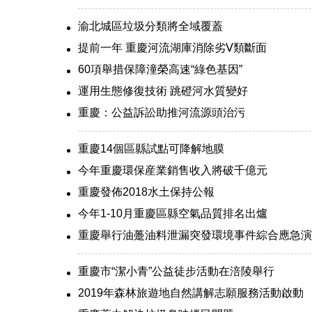
渝北城區垃圾分類將全域覆蓋
提前一年 重慶河流湖庫消除劣Ⅴ類斷面
60項舉措保障潼榮高速“綠色基因”
運用生態修復技術 跳磴河水質變好
重慶：公益訴訟助推河流源頭治污
重慶14個區縣試點可降解地膜
今年重慶環保産業銷售收入將破千億元
重慶發佈2018水土保持公報
今年1-10月重慶區縣空氣品質排名出爐
重慶舉行油躉油料泄漏突發環境事件綜合應急演
重慶市“潔小青”公益徒步活動在涪陵舉行
2019年森林旅遊地自然講解志願服務活動啟動