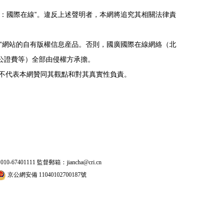
：國際在線”。違反上述聲明者，本網將追究其相關法律責
”網站的自有版權信息産品。否則，國廣國際在線網絡（北
公證費等）全部由侵權方承擔。
並不代表本網贊同其觀點和對其真實性負責。
401111 監督郵箱：jiancha@cri.cn
京公網安備 11040102700187號