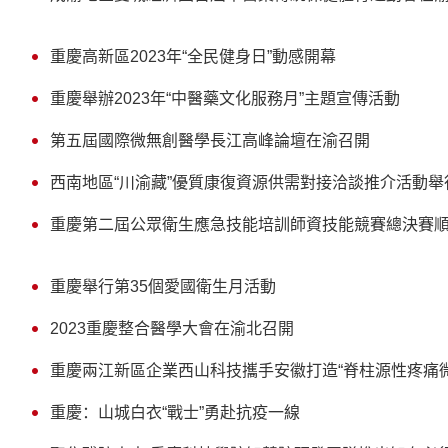
重慶高新區2023年“全民健身日”動感開幕
重慶舉辦2023年“中醫藥文化服務月”主題宣傳活動
第五屆國際微無創醫學長江高峰論壇在渝召開
西南地區“川渝藏”優質康復資源供需對接洽談推介活動舉
重慶第二屆公眾衛生應急技能培訓師資技能競賽總決賽
重慶舉行第35個愛國衛生月活動
2023重慶整合醫學大會在渝北召開
重慶兩江新區企業西山科技攜手安徽打造“脊柱源性疼痛
重慶：山城白衣“戰士”勇赴抗疫一線