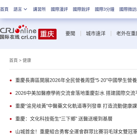
首頁
語言
講習所
國際漫評
國際銳評
國際3分鐘
國際微訪
要聞
城市遠洋
老外在重
首頁
> 健康
重慶長壽區開展2026年全民營養周暨“5·20”中國學生
2026中美加醫療學術交流會落地重慶彭水 搭建國際交流
重慶“渝見岐黃”中醫藥文化軌道專列發車 打造流動健康
重慶：文化科技衛生“三下鄉” 送醫送暖到基層
山城首金！重慶組合勇奪全運會群眾比賽羽毛球女雙冠