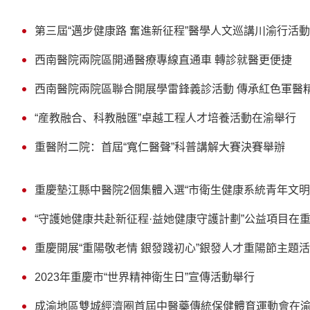
第三屆“邁步健康路 奮進新征程”醫學人文巡講川渝行活
西南醫院兩院區開通醫療專線直通車 轉診就醫更便捷
西南醫院兩院區聯合開展學雷鋒義診活動 傳承紅色軍醫
“産教融合、科教融匯”卓越工程人才培養活動在渝舉行
重醫附二院：首屆“寬仁醫聲”科普講解大賽決賽舉辦
重慶墊江縣中醫院2個集體入選“市衛生健康系統青年文明
“守護她健康共赴新征程·益她健康守護計劃”公益項目在
重慶開展“重陽敬老情 銀發踐初心”銀發人才重陽節主題
2023年重慶市“世界精神衛生日”宣傳活動舉行
成渝地區雙城經濟圈首屆中醫藥傳統保健體育運動會在