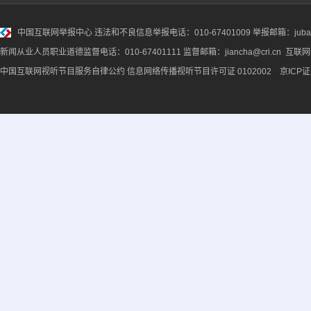
中国互联网举报中心
违法和不良信息举报电话：010-67401009 举报邮箱：jubao@
新闻从业人员职业道德监督电话：010-67401111 监督邮箱：jiancha@cri.cn 互联
中国互联网视听节目服务自律公约
信息网络传播视听节目许可证 0102002 京ICP证