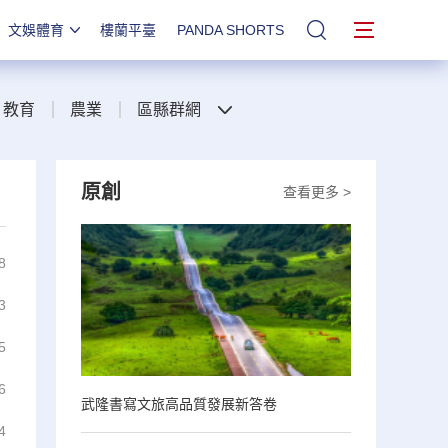
文娛體育
樓蘭平臺
PANDA SHORTS
站內搜索
教育
農業
區縣群網
原創
查看更多 >
8
3
5
6
武隆書寫文旅高品質發展新答卷
4