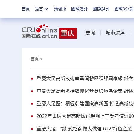
首頁
語言
講習所
國際漫評
國際銳評
國際3分鐘
要聞
城市遠洋
首頁
>
重慶大足高新技術産業開發區獲評國家級“綠色
重慶大足高新區持續優化營商環境為企業“紓困
重慶大足區：積極創建國家高新區 打造高新
2022年重慶大足高新區實現規上工業産值近90
重慶大足：“鏈”式招商做大做強“6+2”特色産業