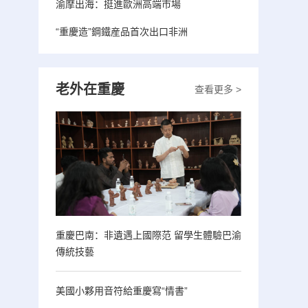
渝摩出海：挺進歐洲高端市場
“重慶造”鋼鐵産品首次出口非洲
老外在重慶
查看更多 >
重慶巴南：非遺遇上國際范 留學生體驗巴渝
傳統技藝
美國小夥用音符給重慶寫“情書”