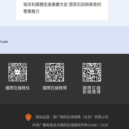
匈牙利媒體走進重慶大足 感受石刻與美食的
雙重魅力
.cn
國際在線微信
國際在線微博
國際在線
新聞微博
网站运营：国广国际在线网络（北京）有限公司
中央广播电视总台国际在线版权所有©1997-
2026