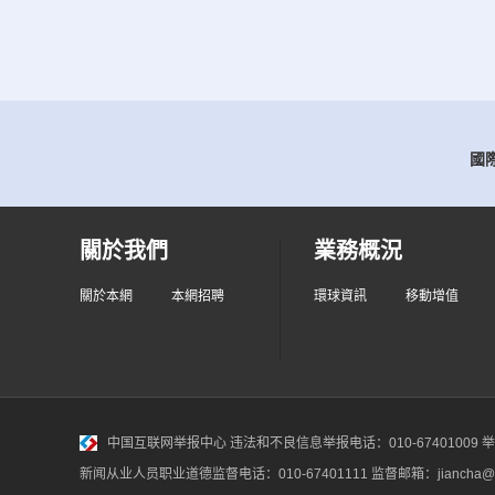
國際
關於我們
業務概況
關於本網
本網招聘
環球資訊
移動增值
中国互联网举报中心
违法和不良信息举报电话：010-67401009 举报邮
新闻从业人员职业道德监督电话：010-67401111 监督邮箱：jiancha@c