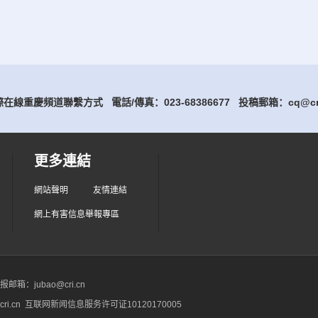
在線重慶頻道聯繫方式 電話/傳真：023-68386677
投稿郵箱：cq@cri
更多連結
網站聲明
友情連結
網上有害信息舉報專區
箱：jubao@cri.cn
ri.cn 互联网新闻信息服务许可证10120170005