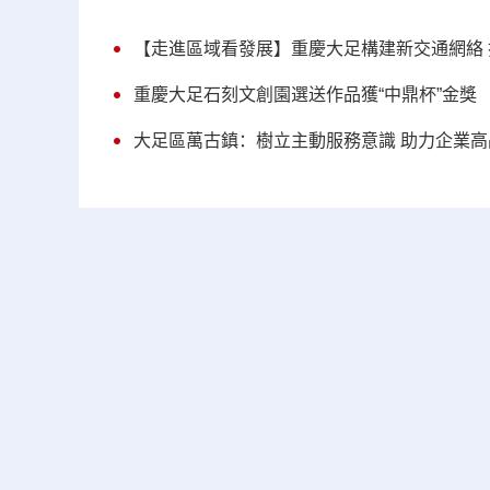
【走進區域看發展】重慶大足構建新交通網絡
重慶大足石刻文創園選送作品獲“中鼎杯”金獎
大足區萬古鎮：樹立主動服務意識 助力企業高