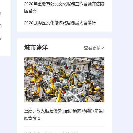
2026年重慶市公共文化服務工作會議在涪陵
區召開
1
2026武隆區文化旅遊旅居發展大會舉行
3
9
城市遠洋
查看更多 >
重慶：放大樞紐優勢 推動“通道+經貿+産業”
融合發展