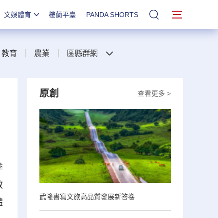
文娛體育
樓蘭平臺
PANDA SHORTS
站內搜索
教育
農業
區縣群網
原創
查看更多 >
季
教
武隆書寫文旅高品質發展新答卷
體