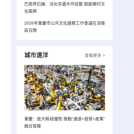
巴南界石鎮：活化非遺木作技藝 賦能鄉村文
化振興
2026年重慶市公共文化服務工作會議在涪陵
區召開
城市遠洋
查看更多 >
重慶：放大樞紐優勢 推動“通道+經貿+産業”
融合發展