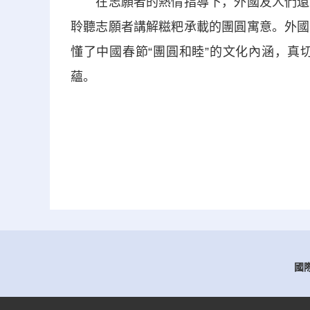
在志願者的熱情指導下，外國友人們還挽
聆聽志願者講解糍粑承載的團圓寓意。外國
懂了中國春節“團圓和睦”的文化內涵，真
蘊。
國際