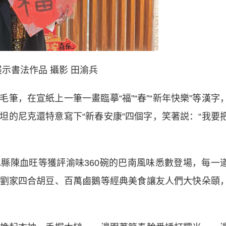
示書法作品 攝影 田渝兵
，在宣紙上一筆一畫臨摹“福”“春”“新年快樂”等漢字
坦的尼克還特意寫下“新春安康”四個字，笑著説：“我要
陳血旺等獲評渝味360碗的巴南風味悉數登場，每一
劉家四合胡豆、百萬鹵鵝等經典美食讓友人們大快朵頤