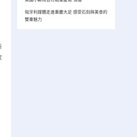
匈牙利媒體走進重慶大足 感受石刻與美食的
雙重魅力
。
新
家