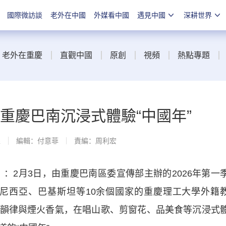
國際微訪談
老外在中國
外媒看中國
遇見中國
深耕世界
老外在重慶
直觀中國
原創
視頻
熱點專題
在重慶巴南沉浸式體驗“中國年”
線
編輯：付意菲
責編：周利宏
2月3日，由重慶巴南區委宣傳部主辦的2026年第一
自印度尼西亞、巴基斯坦等10余個國家的重慶理工大學外籍
韻律與煙火香氣，在唱山歌、剪窗花、品美食等沉浸式