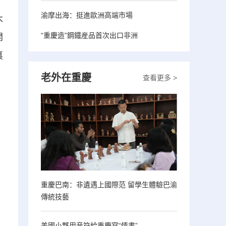
渝摩出海：挺進歐洲高端市場
木
“重慶造”鋼鐵産品首次出口非洲
開
裏
老外在重慶
查看更多 >
重慶巴南：非遺遇上國際范 留學生體驗巴渝
傳統技藝
美國小夥用音符給重慶寫“情書”