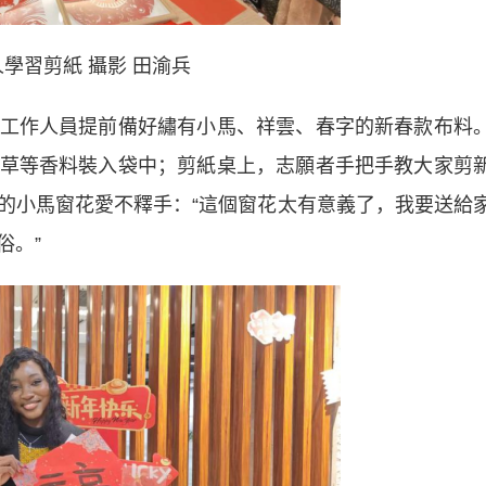
學習剪紙 攝影 田渝兵
作人員提前備好繡有小馬、祥雲、春字的新春款布料
草等香料裝入袋中；剪紙桌上，志願者手把手教大家剪
的小馬窗花愛不釋手：“這個窗花太有意義了，我要送給
俗。”