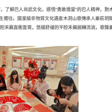
了解巴人尚武文化，感悟“勇敢擔當”的巴人精神，對
心生嚮往。國家級非物質文化遺産木洞山歌傳承人秦萩玥
腔禾籟直衝雲霄，悠揚舒緩的平腔禾籟婉轉流淌，歌聲