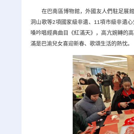
在巴南區博物館，外國友人們駐足展館，
洞山歌等2項國家級非遺、11項市級非遺
嗓吟唱經典曲目《紅滿天》，高亢婉轉的高
滿是巴渝兒女喜迎新春、歌頌生活的熱忱。