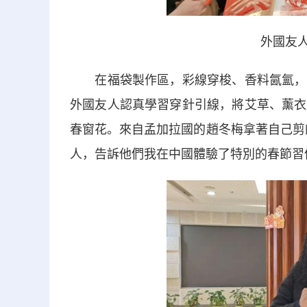
外國友人
在福袋製作區，彩線穿梭、香料氤氳，工
外國友人認真學習穿針引線，將艾草、薰衣
春窗花。來自孟加拉國的趙冬梅拿著自己剪
人，告訴他們我在中國體驗了特別的春節習