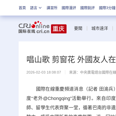
首頁
語言
講習所
國際漫評
國際銳評
國際3分鐘
要聞
城市遠洋
唱山歌 剪窗花 外國友人
2026-02-03 18:08:07
來源：中央廣電總台國際在
國際在線重慶頻道消息（記者 田渝兵）：
度“老外@Chongqing”活動舉行。來
師、留學生代表齊聚一堂，循著巴南的非遺