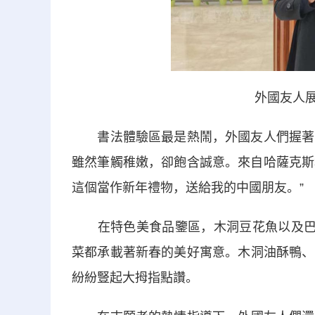
外國友人展
書法體驗區最是熱鬧，外國友人們握著毛筆
雖然筆觸稚嫩，卻飽含誠意。來自哈薩克斯
這個當作新年禮物，送給我的中國朋友。”
在特色美食品鑒區，木洞豆花魚以及巴縣
菜都承載著新春的美好寓意。木洞油酥鴨、
紛紛豎起大拇指點讚。