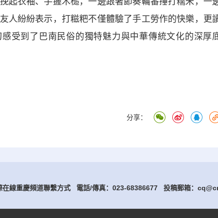
起衣袖、手握木槌，一邊跟著節奏輪番捶打糯米，一
友人紛紛表示，打糍粑不僅體驗了手工勞作的快樂，更
切感受到了巴南民俗的獨特魅力與中華傳統文化的深厚
分享：
在線重慶頻道聯繫方式 電話/傳真：023-68386677
投稿郵箱：cq@cri