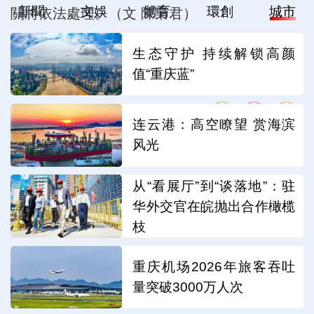
新聞
文娛
體育
環創
城市
關將依法處理。（文 陳梟君）
生态守护 持续解锁高颜
編輯：付意菲
值“重庆蓝”
分享：
连云港：高空瞭望 赏海滨
风光
从“看展厅”到“谈落地”：驻
华外交官在皖抛出合作橄榄
枝
重庆机场2026年旅客吞吐
量突破3000万人次