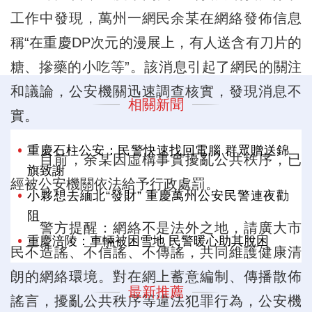
工作中發現，萬州一網民余某在網絡發佈信息
稱“在重慶DP次元的漫展上，有人送含有刀片的
糖、摻藥的小吃等”。該消息引起了網民的關注
和議論，公安機關迅速調查核實，發現消息不
相關新聞
實。
重慶石柱公安：民警快速找回電腦 群眾贈送錦
目前，余某因虛構事實擾亂公共秩序，已
旗致謝
經被公安機關依法給予行政處罰。
小夥想去緬北“發財” 重慶萬州公安民警連夜勸
阻
警方提醒：網絡不是法外之地，請廣大市
重慶涪陵：車輛被困雪地 民警暖心助其脫困
民不造謠、不信謠、不傳謠，共同維護健康清
朗的網絡環境。對在網上蓄意編制、傳播散佈
最新推薦
謠言，擾亂公共秩序等違法犯罪行為，公安機