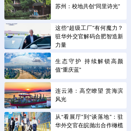
苏州：校地共创“同里诗光”
这些“超级工厂”有何魔力？
驻华外交官解码合肥智造新
力量
生态守护 持续解锁高颜
值“重庆蓝”
连云港：高空瞭望 赏海滨
风光
从“看展厅”到“谈落地”：驻
华外交官在皖抛出合作橄榄