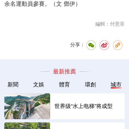
余名運動員參賽。（文 鄧伊）
編輯：付意菲
分享：
最新推薦
新聞
文娛
體育
環創
城市
世界级“水上电梯”将成型