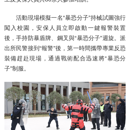
活動現場模擬一名“暴恐分子”持械試圖強行
闖入校園，安保人員立即啟動一鍵報警裝置
後，手持防暴盾牌、鋼叉與“暴恐分子”週旋。派
出所民警接到“報警”後，第一時間攜帶專業反恐
裝備趕赴現場，通過戰術配合迅速將“暴恐分
子”制服。