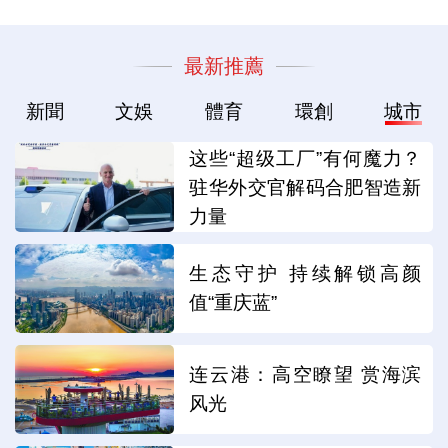
最新推薦
新聞
文娛
體育
環創
城市
这些“超级工厂”有何魔力？
驻华外交官解码合肥智造新
力量
生态守护 持续解锁高颜
值“重庆蓝”
连云港：高空瞭望 赏海滨
风光