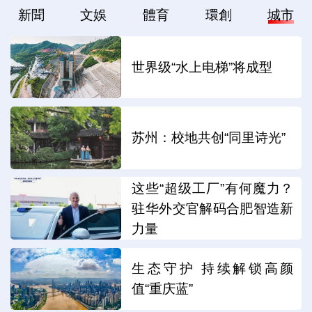
新聞
文娛
體育
環創
城市
世界级“水上电梯”将成型
苏州：校地共创“同里诗光”
这些“超级工厂”有何魔力？
驻华外交官解码合肥智造新
力量
生态守护 持续解锁高颜
值“重庆蓝”