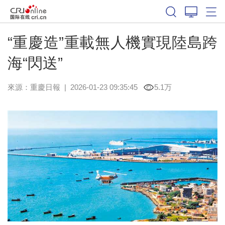
“重慶造”重載無人機實現陸島跨
海“閃送”
來源：
重慶日報
|
2026-01-23 09:35:45
5.1万