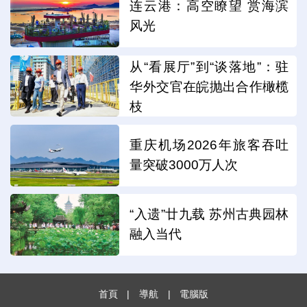
连云港：高空瞭望 赏海滨
风光
从“看展厅”到“谈落地”：驻
华外交官在皖抛出合作橄榄
枝
重庆机场2026年旅客吞吐
量突破3000万人次
“入遗”廿九载 苏州古典园林
融入当代
首頁
|
導航
|
電腦版