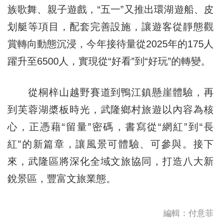
族歌舞、親子遊戲，“五一”又推出環湖遊船、皮
划艇等項目，配套完善設施，讓遊客從靜態觀
賞轉向動態沉浸，今年接待量從2025年的175人
躍升至6500人，實現從“好看”到“好玩”的轉變。
從桐梓山越野賽道到鴨江鎮懸崖體驗，再
到芙蓉湖槳板時光，武隆鄉村旅遊以內容為核
心，正憑藉“留量”密碼，書寫從“網紅”到“長
紅”的新篇章，讓風景可體驗、可參與。接下
來，武隆區將深化全域文旅協同，打造八大新
銳景區，豐富文旅業態。
編輯：付意菲