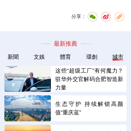
分享：
最新推薦
新聞
文娛
體育
環創
城市
这些“超级工厂”有何魔力？
驻华外交官解码合肥智造新
力量
生态守护 持续解锁高颜
值“重庆蓝”