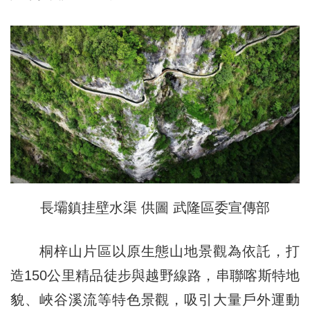
長壩鎮挂壁水渠 供圖 武隆區委宣傳部
桐梓山片區以原生態山地景觀為依託，打
造150公里精品徒步與越野線路，串聯喀斯特地
貌、峽谷溪流等特色景觀，吸引大量戶外運動