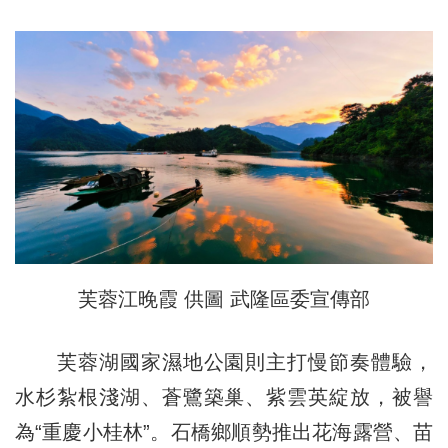
芙蓉江晚霞 供圖 武隆區委宣傳部
芙蓉湖國家濕地公園則主打慢節奏體驗，
水杉紮根淺湖、蒼鷺築巢、紫雲英綻放，被譽
為“重慶小桂林”。石橋鄉順勢推出花海露營、苗