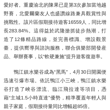
愛好者。重慶渝北的陳果已是第3次參加當地越
野賽，北愛爾蘭友人也盛讚線路兼具觀賞性與
挑戰性。該片區假期接待遊客16559人，同比增
長283.84%。這得益於武隆搶抓徒步熱潮，打
造了12條精品路線，並完善標識、增設觀景
臺，提供嚮導與諮詢服務，聯合俱樂部開發産
品、舉辦賽事，以“軟硬兼施”提升遊客復遊率。
鴨江鎮水樂谷成為“黑馬”，4月30日開園便
迅速引爆市場。依託鴨江小三峽，鴨江鎮水樂
谷打造了峽谷漂流、臨江飛拉達等項目，憑
藉“主城1.5小時直達”優勢，精準覆蓋年輕人與
親子家庭，假期接待量同比增幅超85倍。