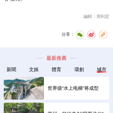
編輯：周利宏
分享：
最新推薦
新聞
文娛
體育
環創
城市
世界级“水上电梯”将成型