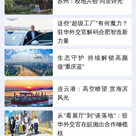
苏州：校地共创“同里诗光”
这些“超级工厂”有何魔力？
驻华外交官解码合肥智造新
力量
生态守护 持续解锁高颜
值“重庆蓝”
连云港：高空瞭望 赏海滨
风光
从“看展厅”到“谈落地”：驻
华外交官在皖抛出合作橄榄
枝