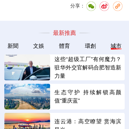
分享：
最新推薦
新聞
文娛
體育
環創
城市
这些“超级工厂”有何魔力？
驻华外交官解码合肥智造新
力量
生态守护 持续解锁高颜
值“重庆蓝”
连云港：高空瞭望 赏海滨