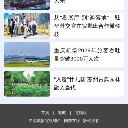
风光
从“看展厅”到“谈落地”：驻
华外交官在皖抛出合作橄榄
枝
重庆机场2026年旅客吞吐
量突破3000万人次
“入遗”廿九载 苏州古典园林
融入当代
首頁
|
導航
|
電腦版
中央廣播電視總台
國際在線
版權所有