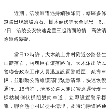
近期，涪陵區遭遇持續強降雨，轄區多條
道路出現邊坡落石、樹木倒伏等安全隱患。6月
7日，涪陵公安快速處置三起路面險情，高效清
除道路障礙。
當日13時許，大木鎮土井村附近公路發生
山體落石，兩塊巨石滾落路面。大木派出所民
警聯合政府工作人員迅速設置警戒區、疏導車
輛，並聯動公路維護部門緊急清障，快速恢復
通行。18時許，清溪公巡大隊民警巡邏發現一
棵枯樹倒伏橫阻雙向車道，立即設置警示標
識，聯合熱心村民徒手清理，及時消除道路通