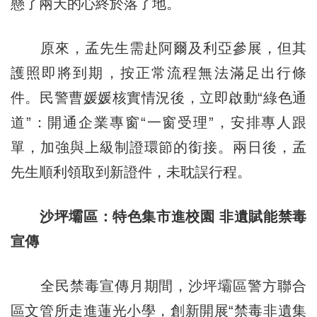
懸了兩天的心終於落了地。
原來，孟先生需赴阿爾及利亞參展，但其
護照即將到期，按正常流程無法滿足出行條
件。民警曹媛媛核實情況後，立即啟動“綠色通
道”：開通企業專窗“一窗受理”，安排專人跟
單，加強與上級制證環節的銜接。兩日後，孟
先生順利領取到新證件，未耽誤行程。
沙坪壩區：特色集市進校園 非遺賦能禁毒
宣傳
全民禁毒宣傳月期間，沙坪壩區警方聯合
區文管所走進蓮光小學，創新開展“禁毒非遺集