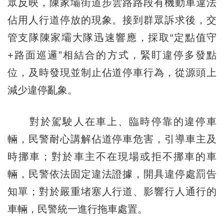
眾反映，陳家壩街道步雲路路段有機動車違法
佔用人行道停放的現象。接到群眾訴求後，交
管支隊陳家壩大隊迅速響應，採取“定點值守
+路面巡邏”相結合的方式，緊盯違停多發點
位，及時發現並制止佔道停車行為，從源頭上
減少違停亂象。
對於駕駛人在車上、臨時停靠的違停車
輛，民警耐心講解佔道停車危害，引導車主及
時挪車；對於車主不在現場或拒不挪車的車
輛，民警依法固定違法證據，開具違停處罰告
知單；對於嚴重堵塞人行道、影響行人通行的
車輛，民警統一進行拖車處置。