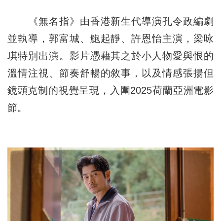
《無名指》由香港新生代導演孔令政編劇
並執導，郭富城、鮑起靜、許恩怡主演，梁咏
琪特別出演。影片憑藉其之於小人物愛與恨的
溫情注視、節奏舒暢的敘事，以及情感張揚但
鏡頭克制的視覺呈現，入圍2025荷蘭亞洲電影
節。