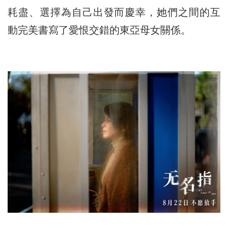
耗盡、選擇為自己出發而慶幸，她們之間的互
動完美書寫了愛恨交錯的東亞母女關係。