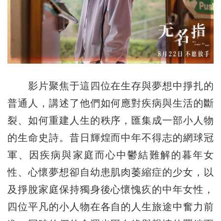
影片聚焦于這四位在生存與夢想中掙扎的
普通人，講述了他們如何應對疾病與生活的斷
裂、如何重建人生的秩序，匯集成一部小人物
的生命史詩。昔日輝煌而中年不得志的網球冠
軍、因疾病與家庭而心中鬱結難解的暮年女
性、心懷夢想卻自幼患肌肉萎縮症的少女，以
及掙脫家庭保持獨身後心懷愧疚的中年女性，
四位平凡的小人物在各自的人生旅途中奮力前