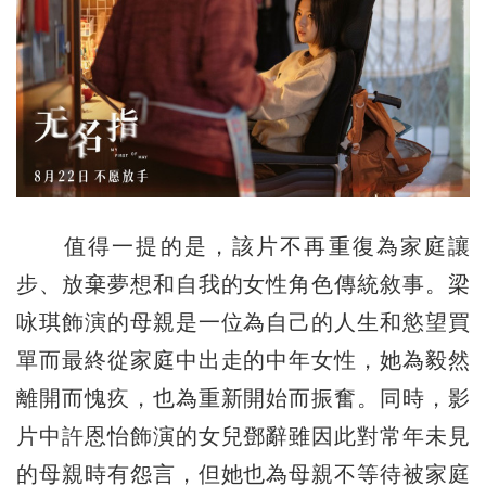
值得一提的是，該片不再重復為家庭讓
步、放棄夢想和自我的女性角色傳統敘事。梁
咏琪飾演的母親是一位為自己的人生和慾望買
單而最終從家庭中出走的中年女性，她為毅然
離開而愧疚，也為重新開始而振奮。同時，影
片中許恩怡飾演的女兒鄧辭雖因此對常年未見
的母親時有怨言，但她也為母親不等待被家庭