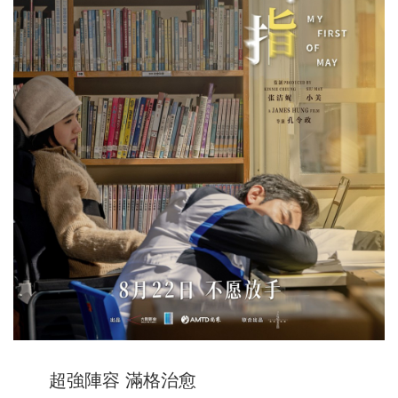
超強陣容 滿格治愈