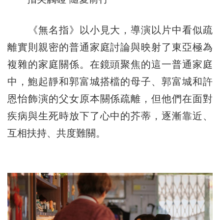
《無名指》以小見大，導演以片中看似疏
離實則親密的普通家庭討論與映射了東亞極為
複雜的家庭關係。在鏡頭聚焦的這一普通家庭
中，鮑起靜和郭富城搭檔的母子、郭富城和許
恩怡飾演的父女原本關係疏離，但他們在面對
疾病與生死時放下了心中的芥蒂，逐漸靠近、
互相扶持、共度難關。