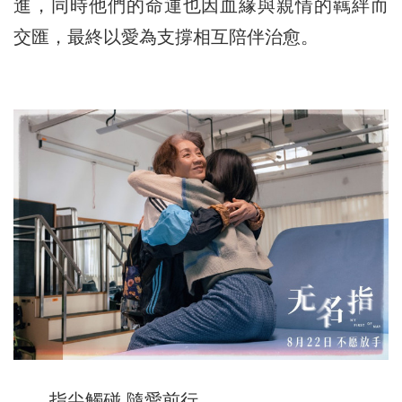
進，同時他們的命運也因血緣與親情的羈絆而
交匯，最終以愛為支撐相互陪伴治愈。
指尖觸碰 隨愛前行