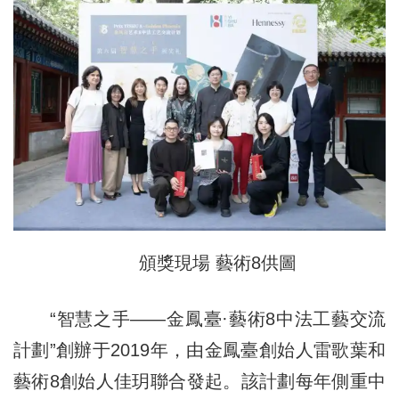
頒獎現場 藝術8供圖
“智慧之手——金鳳臺·藝術8中法工藝交流
計劃”創辦于2019年，由金鳳臺創始人雷歌葉和
藝術8創始人佳玥聯合發起。該計劃每年側重中