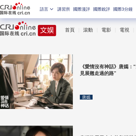
語言
講習所
國際漫評
國際銳評
國際3分鐘
首頁
|
滾動
|
電影
|
電視
《愛情沒有神話》唐嫣：
見展翹走過的路”
唐嫣