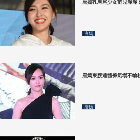
唐嫣扎馬尾少女范兒滿滿
唐嫣
唐嫣束腰連體褲氣場不輸
唐嫣