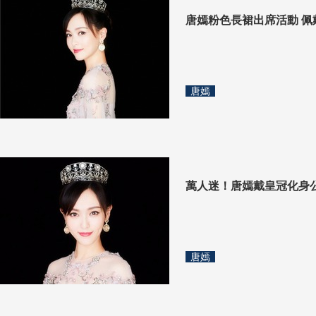
唐嫣粉色長裙出席活動 佩
唐嫣
萬人迷！唐嫣戴皇冠化身
唐嫣