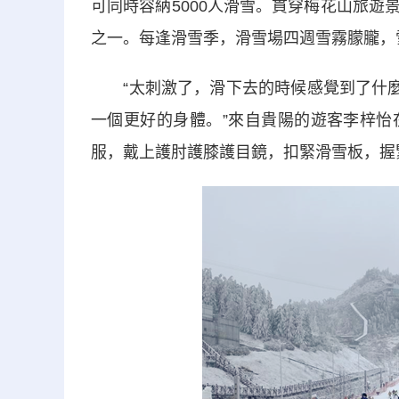
可同時容納5000人滑雪。貫穿梅花山旅遊
之一。每逢滑雪季，滑雪場四週雪霧朦朧，
“太刺激了，滑下去的時候感覺到了什麼叫
一個更好的身體。”來自貴陽的遊客李梓怡
服，戴上護肘護膝護目鏡，扣緊滑雪板，握