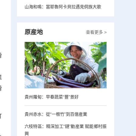
山海和鳴：當耶魯阿卡貝拉遇見侗族大歌
原産地
查看更多 >
滑
，
業
滑
貴州羅甸：早春蔬菜“豐”景好
貴州赤水：從“一根竹”到百億産業
打
六枝特區：精深加工“鏈”動産業 賦能鄉村振
，
興