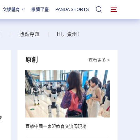
文娛體育
樓蘭平臺
PANDA SHORTS
站內搜索
州
|
熱點專題
|
Hi，貴州！
原創
查看更多 >
。
情
直擊中國—東盟教育交流周現場