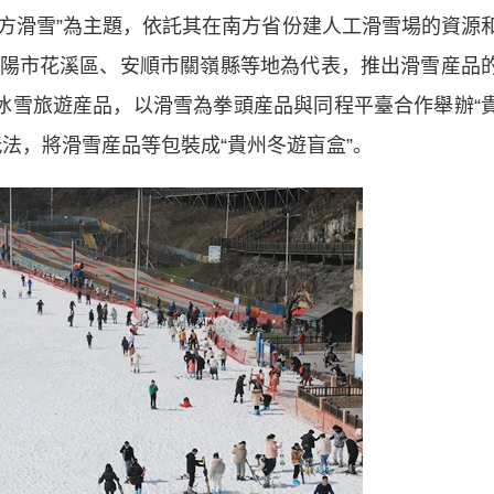
南方滑雪”為主題，依託其在南方省份建人工滑雪場的資源
陽市花溪區、安順市關嶺縣等地為代表，推出滑雪産品
列冰雪旅遊産品，以滑雪為拳頭産品與同程平臺合作舉辦“
法，將滑雪産品等包裝成“貴州冬遊盲盒”。