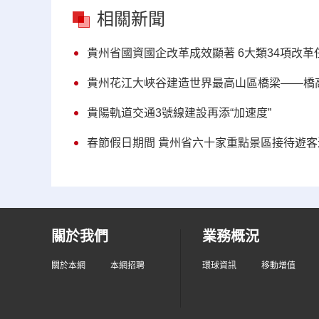
相關新聞
貴州省國資國企改革成效顯著 6大類34項改革
貴州花江大峽谷建造世界最高山區橋梁——橋
貴陽軌道交通3號線建設再添“加速度”
春節假日期間 貴州省六十家重點景區接待遊
關於我們
業務概況
關於本網
本網招聘
環球資訊
移動增值