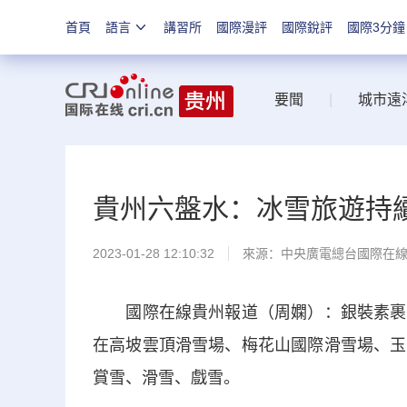
首頁
語言
講習所
國際漫評
國際銳評
國際3分鐘
要聞
|
城市遠
貴州六盤水：冰雪旅遊持
2023-01-28 12:10:32
來源：中央廣電總台國際在
國際在線貴州報道（周嫻）：銀裝素裹，
在高坡雲頂滑雪場、梅花山國際滑雪場、玉
賞雪、滑雪、戲雪。