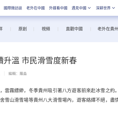
國際微訪談
老外在中國
外媒看中國
遇見中國
深耕世界
洋
|
原創
|
視頻
|
直觀中國
|
老外在貴
續升溫 市民滑雪度新春
線
編輯：羅淼
雲霧縹緲，冬季貴州吸引著八方遊客前來赴冰雪之約
舍雪山滑雪場等貴州八大滑雪場內，遊客絡繹不絕，盡