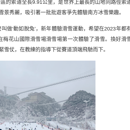
景區的索道全長9.91公里，是世界上最長的山地同路徑索
雪景秀麗，吸引著一批批遊客爭先體驗南方冰雪樂趣。
做‘動如脫兔’，新年體驗滑雪運動，希望在2023年都
在梅花山國際滑雪場滑雪場第一次體驗了滑雪。換好滑
緊雪仗，在教練的指導下從賽道頂端飛馳而下。