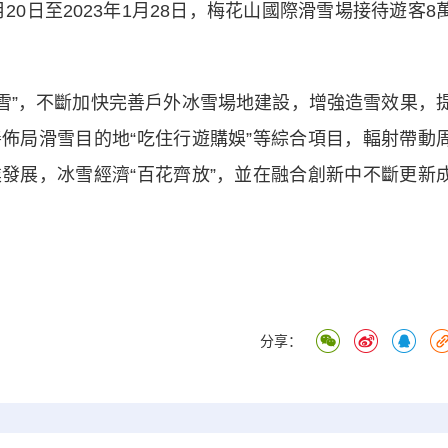
20日至2023年1月28日，梅花山國際滑雪場接待遊客8
戲雪”，不斷加快完善戶外冰雪場地建設，增強造雪效果，
佈局滑雪目的地“吃住行遊購娛”等綜合項目，輻射帶動
發展，冰雪經濟“百花齊放”，並在融合創新中不斷更新
分享：