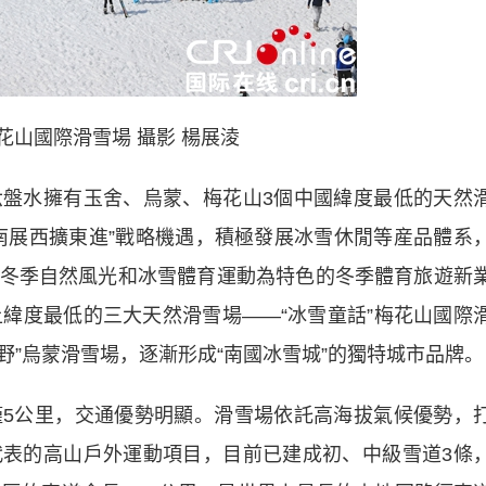
花山國際滑雪場 攝影 楊展淩
水擁有玉舍、烏蒙、梅花山3個中國緯度最低的天然
南展西擴東進”戰略機遇，積極發展冰雪休閒等産品體系
冬季自然風光和冰雪體育運動為特色的冬季體育旅遊新
上緯度最低的三大天然滑雪場——“冰雪童話”梅花山國際
雪野”烏蒙滑雪場，逐漸形成“南國冰雪城”的獨特城市品牌。
公里，交通優勢明顯。滑雪場依託高海拔氣候優勢，
表的高山戶外運動項目，目前已建成初、中級雪道3條