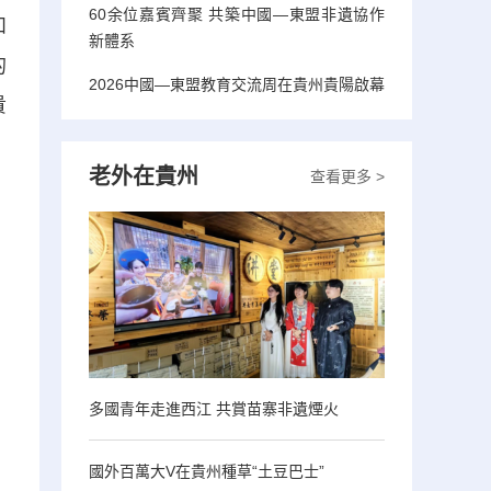
60余位嘉賓齊聚 共築中國—東盟非遺協作
和
新體系
的
2026中國—東盟教育交流周在貴州貴陽啟幕
貴
老外在貴州
查看更多 >
多國青年走進西江 共賞苗寨非遺煙火
國外百萬大V在貴州種草“土豆巴士”