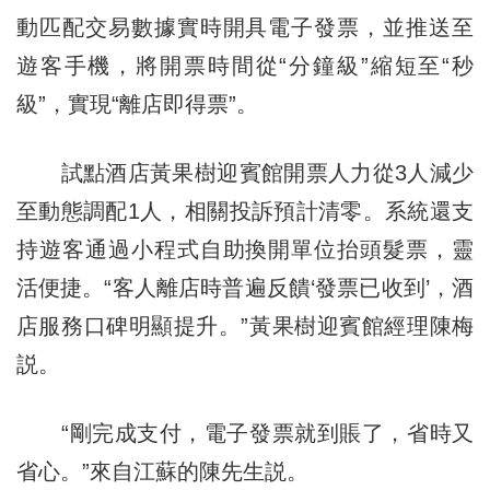
動匹配交易數據實時開具電子發票，並推送至
遊客手機，將開票時間從“分鐘級”縮短至“秒
級”，實現“離店即得票”。
試點酒店黃果樹迎賓館開票人力從3人減少
至動態調配1人，相關投訴預計清零。系統還支
持遊客通過小程式自助換開單位抬頭髮票，靈
活便捷。“客人離店時普遍反饋‘發票已收到’，酒
店服務口碑明顯提升。”黃果樹迎賓館經理陳梅
説。
“剛完成支付，電子發票就到賬了，省時又
省心。”來自江蘇的陳先生説。