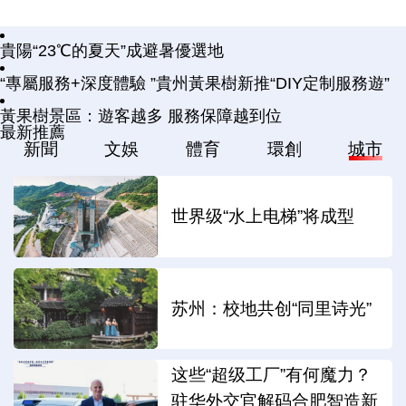
貴陽“23℃的夏天”成避暑優選地
“專屬服務+深度體驗 ”貴州黃果樹新推“DIY定制服務遊”
黃果樹景區：遊客越多 服務保障越到位
最新推薦
新聞
文娛
體育
環創
城市
世界级“水上电梯”将成型
苏州：校地共创“同里诗光”
这些“超级工厂”有何魔力？
驻华外交官解码合肥智造新