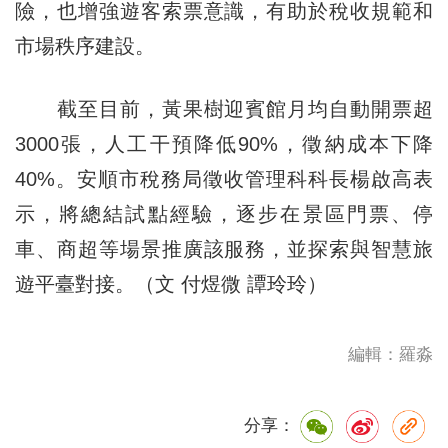
險，也增強遊客索票意識，有助於稅收規範和
市場秩序建設。
截至目前，黃果樹迎賓館月均自動開票超
3000張，人工干預降低90%，徵納成本下降
40%。安順市稅務局徵收管理科科長楊啟高表
示，將總結試點經驗，逐步在景區門票、停
車、商超等場景推廣該服務，並探索與智慧旅
遊平臺對接。（文 付煜微 譚玲玲）
編輯：羅淼
分享：