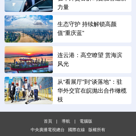
力量
生态守护 持续解锁高颜
值“重庆蓝”
连云港：高空瞭望 赏海滨
风光
从“看展厅”到“谈落地”：驻
华外交官在皖抛出合作橄榄
枝
首頁
|
導航
|
電腦版
中央廣播電視總台
國際在線
版權所有