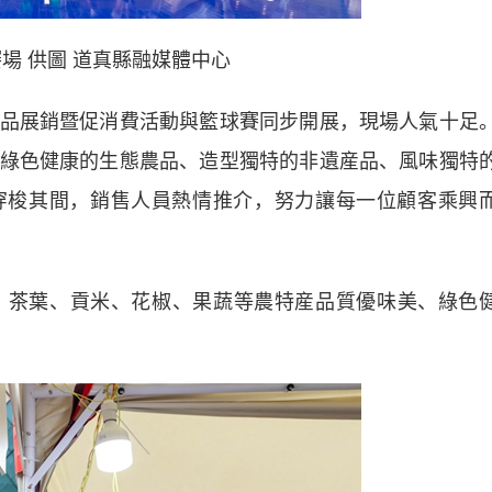
”賽場 供圖 道真縣融媒體中心
展銷暨促消費活動與籃球賽同步開展，現場人氣十足
綠色健康的生態農品、造型獨特的非遺産品、風味獨特
穿梭其間，銷售人員熱情推介，努力讓每一位顧客乘興
茶葉、貢米、花椒、果蔬等農特産品質優味美、綠色