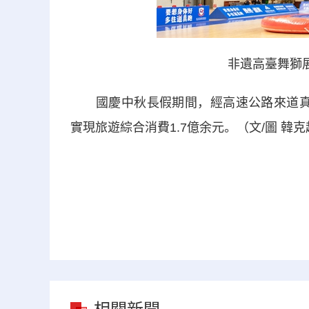
非遺高臺舞獅
國慶中秋長假期間，經高速公路來道真車流
實現旅遊綜合消費1.7億余元。（文/圖 韓克