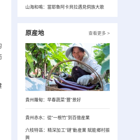
山海和鳴：當耶魯阿卡貝拉遇見侗族大歌
原産地
查看更多 >
。
的
而
健
貴州羅甸：早春蔬菜“豐”景好
貴州赤水：從“一根竹”到百億産業
六枝特區：精深加工“鏈”動産業 賦能鄉村振
興