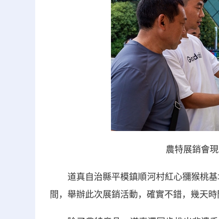
農特展銷會現
道真自治縣平模鎮順河村紅心獼猴桃基地
間，舉辦此次展銷活動，確實不錯，幾天時