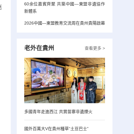
60余位嘉賓齊聚 共築中國—東盟非遺協作
迷
新體系
2026中國—東盟教育交流周在貴州貴陽啟幕
老外在貴州
查看更多 >
多國青年走進西江 共賞苗寨非遺煙火
國外百萬大V在貴州種草“土豆巴士”