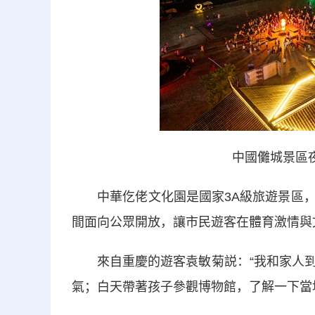
中國儺城景區
中華仡佬文化園是國家3A級旅遊景區，
間面向公眾開放，讓市民遊客在體育激情與
來自重慶的遊客袁敏菊説：“我和家人到
氣；白天帶著孩子參觀博物館，了解一下當