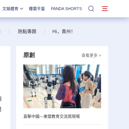
文娛體育
樓蘭平臺
PANDA SHORTS
站內搜索
州
|
熱點專題
|
Hi，貴州！
原創
查看更多 >
興
男
直擊中國—東盟教育交流周現場