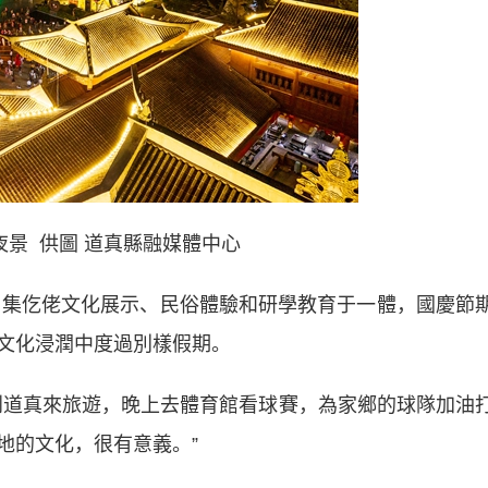
夜景 供圖 道真縣融媒體中心
集仡佬文化展示、民俗體驗和研學教育于一體，國慶節
文化浸潤中度過別樣假期。
道真來旅遊，晚上去體育館看球賽，為家鄉的球隊加油
地的文化，很有意義。”