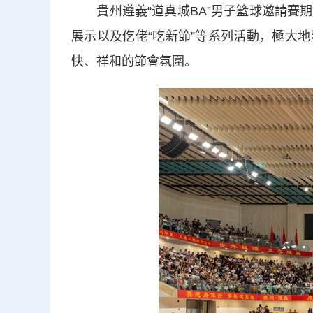
貴州遵義“道真城BA”男子籃球邀請賽期
展示以及仡佬“吃新節”等系列活動，極大
快、祥和的節會氛圍。