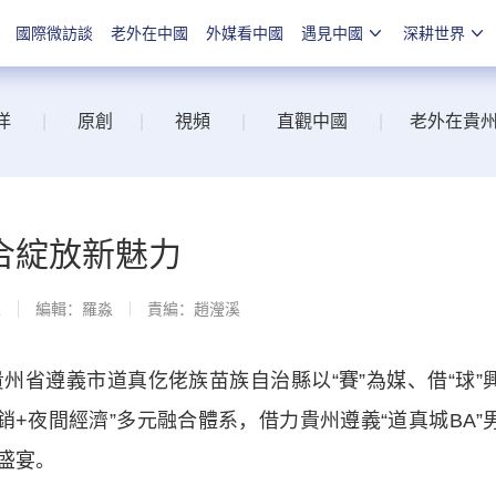
國際微訪談
老外在中國
外媒看中國
遇見中國
深耕世界
洋
|
原創
|
視頻
|
直觀中國
|
老外在貴
合綻放新魅力
線
編輯：羅淼
責編：趙瀅溪
遵義市道真仡佬族苗族自治縣以“賽”為媒、借“球”
銷+夜間經濟”多元融合體系，借力貴州遵義“道真城BA”
盛
宴。