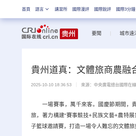
首頁
語言
講習所
國際漫評
國際銳評
國際3分鐘
要聞
|
城市遠
貴州道真：文體旅商農融
2025-10-10 18:36:53
來源：中央廣電總台國際在
一場賽事，萬千來客。國慶節期間，貴州省
旅，著力構建“賽事競技+民族文藝+農特展
子籃球邀請賽，打造一場令人難忘的文體
旅