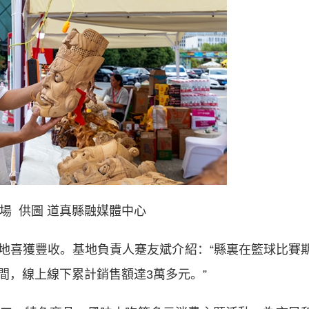
場 供圖 道真縣融媒體中心
喜獲豐收。基地負責人蹇友斌介紹：“縣裏在籃球比賽
間，線上線下累計銷售額達3萬多元。”