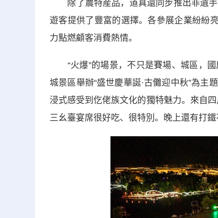
除了農特産品，道真還同步推出非遺手工
遊客提供了豐富的選擇。各參展企業紛紛亮
力點燃顧客消費熱情。
“火爆”的場景，不只是賽場、城區，國
城景區舉辦“盛世慶華誕·古儺迎中秋”為
浸式感受到仡佬族文化的獨特魅力。來自四
三幺臺宴席很好吃、很特別。晚上還有打鐵