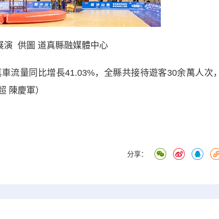
展演 供圖 道真縣融媒體中心
量同比增長41.03%，全縣共接待遊客30余萬人次
超 陳慶軍）
分享：