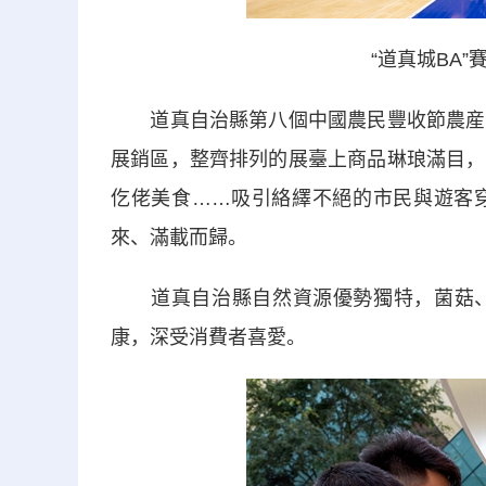
“道真城BA
道真自治縣第八個中國農民豐收節農産品
展銷區，整齊排列的展臺上商品琳琅滿目，
仡佬美食……吸引絡繹不絕的市民與遊客
來、滿載而歸。
道真自治縣自然資源優勢獨特，菌菇、
康，深受消費者喜愛。