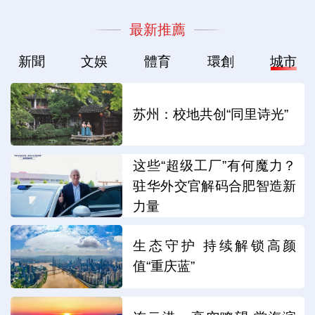
最新推薦
新聞
文娛
體育
環創
城市
苏州：校地共创“同里诗光”
这些“超级工厂”有何魔力？
驻华外交官解码合肥智造新
力量
生态守护 持续解锁高颜
值“重庆蓝”