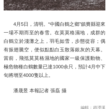
4月5日，清明。“中國白鶴之鄉”鎮賚縣迎來
一場不期而至的春雪。在莫莫格濕地，成群的
白鶴立於淺灘之上，羽毛如雪，步態從容；偶
有振翅騰空，便似點點白玉散落銀灰的天幕。
當前，飛抵莫莫格濕地的國家一級保護動物、
極危物種白鶴數量已達1000余只，預計4月中下
旬將增至4000隻以上。
潘晟昱 本報記者 張磊 攝
編輯：趙瀅溪