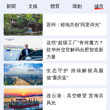
新聞
文娛
體育
環創
城市
苏州：校地共创“同里诗光”
这些“超级工厂”有何魔力？
驻华外交官解码合肥智造新
力量
生态守护 持续解锁高颜
值“重庆蓝”
连云港：高空瞭望 赏海滨
风光