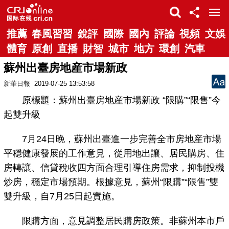
推薦
春風習習
銳評
國際
國內
評論
視頻
文娛
體育
原創
直播
財智
城市
地方
環創
汽車
蘇州出臺房地産市場新政
新華日報
2019-07-25 13:53:58
原標題：蘇州出臺房地産市場新政 “限購”“限售”今
起雙升級
7月24日晚，蘇州出臺進一步完善全市房地産市場
平穩健康發展的工作意見，從用地出讓、居民購房、住
房轉讓、信貸稅收四方面合理引導住房需求，抑制投機
炒房，穩定市場預期。根據意見，蘇州“限購”“限售”雙
雙升級，自7月25日起實施。
限購方面，意見調整居民購房政策。非蘇州本市戶