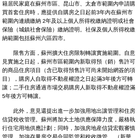
籍居民家庭在蘇州市區、昆山市、太倉市範圍內申請購
買首套住房時，應提供自購房之日起前3年內在蘇州市
範圍內連續繳納 2年及以上個人所得稅繳納證明或社會
保險（城鎮社會保險）繳納證明。社保及個人所得稅繳
納範圍包括蘇州六區四市。
限售方面，蘇州擴大住房限制轉讓實施範圍。自意
見實施之日起，蘇州市區範圍內新取得預（銷）售許可
的商品住房項目（含已取得預售許可尚未開始網簽的項
目），購房人自取得不動産權證之日起滿3年後方可轉
讓；二手住房通過市場交易購房人新取得不動産權證滿
5年後方可轉讓。
此外，意見還提出進一步加強用地出讓管理和住房
信貸稅收管理。蘇州將加大土地供應保障力度，嚴格執
行住宅用地供應計劃；同時，加強房地産信貸宏觀審慎
管理，加強存量房交易合同監管和稅收徵管。 （新華