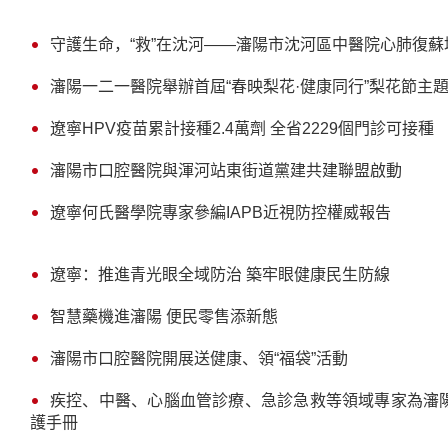
守護生命，“救”在沈河——瀋陽市沈河區中醫院心肺復蘇
瀋陽一二一醫院舉辦首屆“春映梨花·健康同行”梨花節主
遼寧HPV疫苗累計接種2.4萬劑 全省2229個門診可接種
瀋陽市口腔醫院與渾河站東街道黨建共建聯盟啟動
遼寧何氏醫學院專家參編IAPB近視防控權威報告
遼寧：推進青光眼全域防治 築牢眼健康民生防線
智慧藥機進瀋陽 便民零售添新態
瀋陽市口腔醫院開展送健康、領“福袋”活動
疾控、中醫、心腦血管診療、急診急救等領域專家為瀋
護手冊