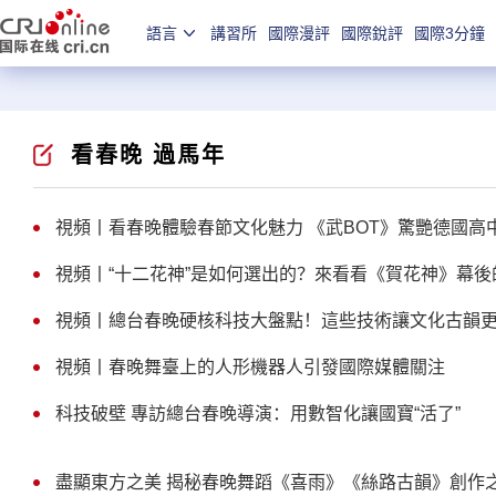
語言
講習所
國際漫評
國際銳評
國際3分鐘
看春晚 過馬年
視頻丨看春晚體驗春節文化魅力 《武BOT》驚艷德國高
視頻丨“十二花神”是如何選出的？來看看《賀花神》幕後
視頻丨總台春晚硬核科技大盤點！這些技術讓文化古韻
視頻丨春晚舞臺上的人形機器人引發國際媒體關注
科技破壁 專訪總台春晚導演：用數智化讓國寶“活了”
盡顯東方之美 揭秘春晚舞蹈《喜雨》《絲路古韻》創作