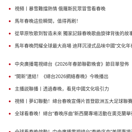
視頻丨暴雪難擋熱情 俄羅斯民眾冒雪看春晚
馬年春晚這些瞬間，值得再刷！
從草原牧歌到智造未來 獨家記錄春晚歌曲旋律背後的故
馬年春晚閃耀全球最大商場 迪拜沉浸式品味中國“文化年
中央廣播電視總台《2026年春節聯歡晚會》節目單發佈
“開新”連結！《總台2026網絡春晚》今晚播出
主播説聯播丨透過春晚，看見中國文化吸引力
視頻丨夢幻聯動！總台春晚宣傳片首登歐洲五大足球聯
全球看春晚！總台“春晚序曲”新西蘭專場活動在奧克蘭舉
全球看春晚啟動！中央廣播電視總台“春晚序曲”美國專