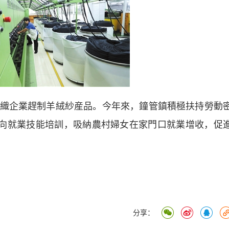
企業趕制羊絨紗産品。今年來，鐘管鎮積極扶持勞動
定向就業技能培訓，吸納農村婦女在家門口就業增收，促
分享：