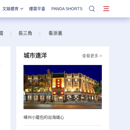
文娛體育
樓蘭平臺
PANDA SHORTS
站內搜索
國
|
長三角
|
看浙裏
城市遠洋
查看更多 >
嵊州小籠包的出海雄心