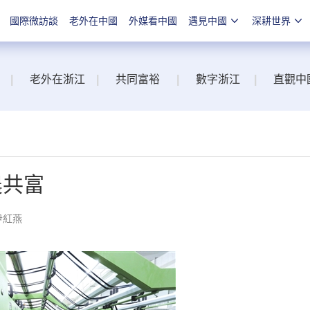
國際微訪談
老外在中國
外媒看中國
遇見中國
深耕世界
|
老外在浙江
|
共同富裕
|
數字浙江
|
直觀中
農共富
尹紅燕