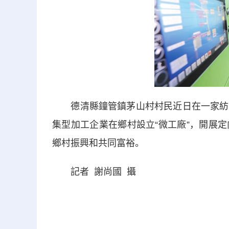
德清縣鐘管鎮茅山村村民近日在一家紡織
集型加工企業在鄉村設立“微工廠”，開展
鄉村振興和共同富裕。
記者 謝尚國 攝