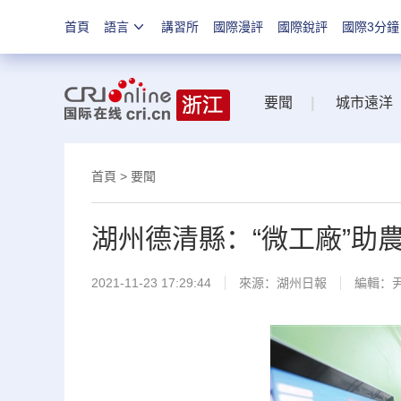
首頁
語言
講習所
國際漫評
國際銳評
國際3分鐘
要聞
|
城市遠洋
首頁
>
要聞
湖州德清縣：“微工廠”助
2021-11-23 17:29:44
來源：
湖州日報
編輯：