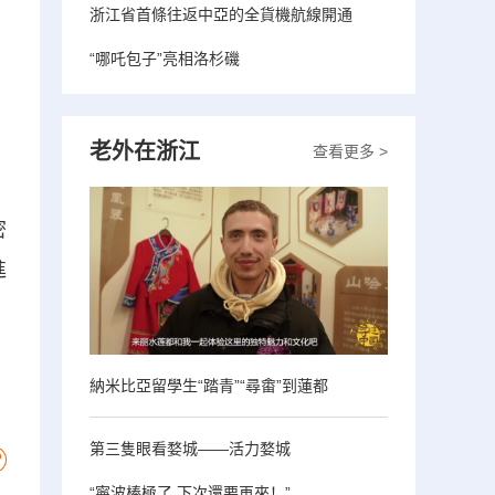
浙江省首條往返中亞的全貨機航線開通
“哪吒包子”亮相洛杉磯
老外在浙江
查看更多 >
密
進
納米比亞留學生“踏青”“尋畬”到蓮都
第三隻眼看婺城——活力婺城
“寧波棒極了 下次還要再來！”