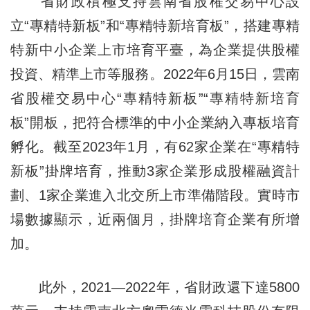
省財政積極支持雲南省股權交易中心設
立“專精特新板”和“專精特新培育板”，搭建專精
特新中小企業上市培育平臺，為企業提供股權
投資、精準上市等服務。2022年6月15日，雲南
省股權交易中心“專精特新板”“專精特新培育
板”開板，把符合標準的中小企業納入專板培育
孵化。截至2023年1月，有62家企業在“專精特
新板”掛牌培育，推動3家企業形成股權融資計
劃、1家企業進入北交所上市準備階段。實時市
場數據顯示，近兩個月，掛牌培育企業有所增
加。
此外，2021—2022年，省財政還下達5800