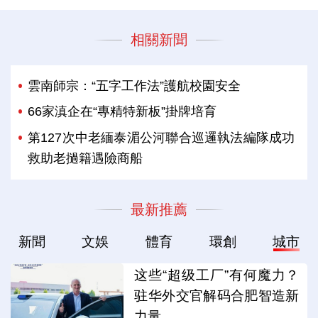
相關新聞
雲南師宗：“五字工作法”護航校園安全
66家滇企在“專精特新板”掛牌培育
第127次中老緬泰湄公河聯合巡邏執法編隊成功
救助老撾籍遇險商船
最新推薦
新聞
文娛
體育
環創
城市
这些“超级工厂”有何魔力？
驻华外交官解码合肥智造新
力量