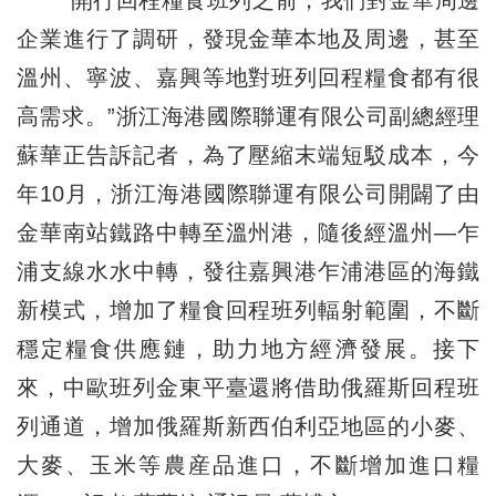
“開行回程糧食班列之前，我們對金華周邊
企業進行了調研，發現金華本地及周邊，甚至
溫州、寧波、嘉興等地對班列回程糧食都有很
高需求。”浙江海港國際聯運有限公司副總經理
蘇華正告訴記者，為了壓縮末端短駁成本，今
年10月，浙江海港國際聯運有限公司開闢了由
金華南站鐵路中轉至溫州港，隨後經溫州—乍
浦支線水水中轉，發往嘉興港乍浦港區的海鐵
新模式，增加了糧食回程班列輻射範圍，不斷
穩定糧食供應鏈，助力地方經濟發展。接下
來，中歐班列金東平臺還將借助俄羅斯回程班
列通道，增加俄羅斯新西伯利亞地區的小麥、
大麥、玉米等農産品進口，不斷增加進口糧