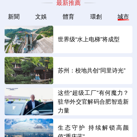
最新推薦
新聞
文娛
體育
環創
城市
世界级“水上电梯”将成型
苏州：校地共创“同里诗光”
这些“超级工厂”有何魔力？
驻华外交官解码合肥智造新
力量
生态守护 持续解锁高颜
值“重庆蓝”