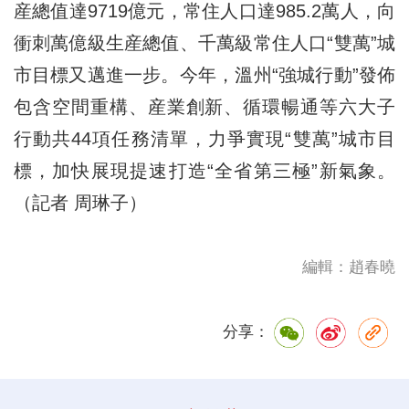
産總值達9719億元，常住人口達985.2萬人，向
衝刺萬億級生産總值、千萬級常住人口“雙萬”城
市目標又邁進一步。今年，溫州“強城行動”發佈
包含空間重構、産業創新、循環暢通等六大子
行動共44項任務清單，力爭實現“雙萬”城市目
標，加快展現提速打造“全省第三極”新氣象。
（記者 周琳子）
編輯：趙春曉
分享：