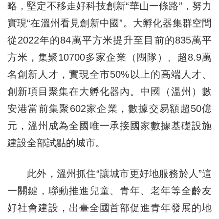
略，堅定不移走好科技創新“華山一條路”，努力
實現“在溫州看見創新中國”。大孵化器集群空間
從2022年的84萬平方米提升至目前的835萬平
方米，集聚10700多家企業（團隊）、超8.9萬
名創新人才，實現全市50%以上的高端人才、
創新項目聚集在大孵化器內。中國（溫州）數
安港當前集聚602家企業，數據交易額超50億
元，溫州成為全國唯一承接國家數據基礎設施
建設全部試點的城市。
此外，溫州抓住“讓城市更好地服務於人”這
一關鍵，聯動推進兒童、青年、老年等全齡友
好社會建設，出臺全國首部促進青年發展的地