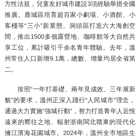
方性法規，兒童友好城市建設3項經驗舉措全國
推廣。鹿城區培育超百家小劇場、小酒館、小
客棧等“三小”新業態。洞頭區打造六大海創空
間，推出1500多個露營地、咖啡館等大自然共
享工位，累計吸引千余名青年體驗。去年，溫
州常住人口新增9.1萬，總數、增量均居全省第
二。
按照“一年打基礎、兩年見成效、三年展新
貌”的要求，溫州正深入踐行“人民城市”理念，
通過大力實施“強城行動”，努力打造青年人近悅
遠來的嚮往之地、輻射浙南閩北贛東的現代化
擁江濱海花園城市。2024年，溫州全市地區生