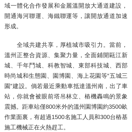
域一體化合作發展和金麗溫開放大通道建設，
開通海河聯運、海鐵聯運等，讓開放通道加速
形成。
全域共建共享，厚植城市吸引力。當前，
溫州正整合資源、集聚力量，全面鋪開甌江新
城、千年鬥城、科教智城、東部科技城、西部
時尚城和生態園、園博園、海上花園等“五城三
園”建設。倘若最近乘動車抵達溫州南，出了車
站，你就會被眼前塔吊林立、樁機轟鳴的景象
震撼。距車站僅800米外的溫州園博園約3500畝
作業面裏，有超過1500名施工人員和300台樁基
施工機械正在火熱趕工。