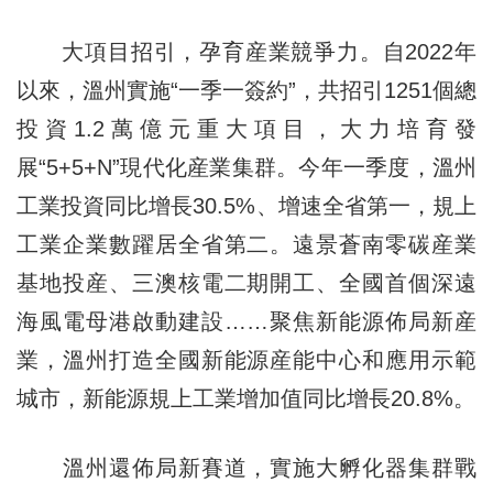
大項目招引，孕育産業競爭力。自2022年
以來，溫州實施“一季一簽約”，共招引1251個總
投資1.2萬億元重大項目，大力培育發
展“5+5+N”現代化産業集群。今年一季度，溫州
工業投資同比增長30.5%、增速全省第一，規上
工業企業數躍居全省第二。遠景蒼南零碳産業
基地投産、三澳核電二期開工、全國首個深遠
海風電母港啟動建設……聚焦新能源佈局新産
業，溫州打造全國新能源産能中心和應用示範
城市，新能源規上工業增加值同比增長20.8%。
溫州還佈局新賽道，實施大孵化器集群戰