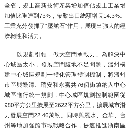
全省，規上高新技術産業增加值佔規上工業增
加值比重達到73%，帶動出口總額增長14.3%。
工業充分發揮了“壓艙石”作用，展現出強大的經
濟韌性和活力。
以規劃引領，做大空間承載力。為解決中
心城區太小，發展空間腹地不足問題，溫州構
建中心城區規劃一體化管理體制機制，將溫州
市區與樂清、瑞安和永嘉共76個街鎮納入中心
城區進行統一規劃，中心城區規劃控制範圍從
980平方公里擴展至2622平方公里，擴展城市潛
力發展空間22.46萬畝。同時與麗水、金華、台
州等地加強跨市域戰略合作，提速推進浙南區