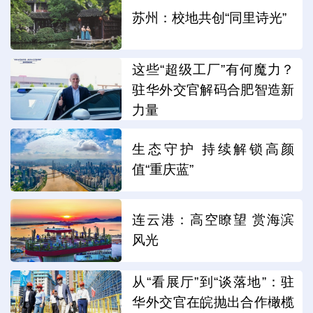
苏州：校地共创“同里诗光”
这些“超级工厂”有何魔力？
驻华外交官解码合肥智造新
力量
生态守护 持续解锁高颜
值“重庆蓝”
连云港：高空瞭望 赏海滨
风光
从“看展厅”到“谈落地”：驻
华外交官在皖抛出合作橄榄