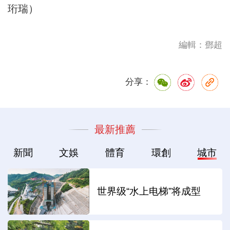
珩瑞）
編輯：鄧超
分享：
最新推薦
新聞
文娛
體育
環創
城市
世界级“水上电梯”将成型