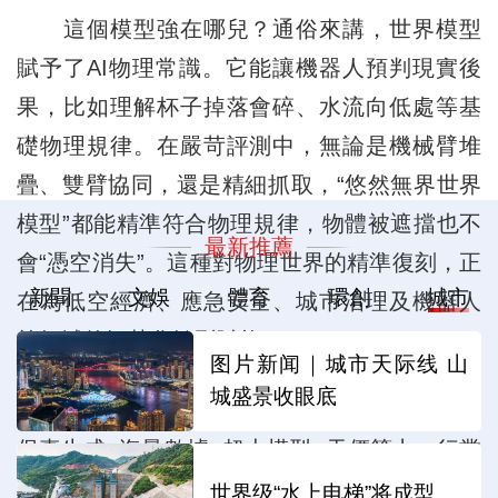
這個模型強在哪兒？通俗來講，世界模型
賦予了AI物理常識。它能讓機器人預判現實後
果，比如理解杯子掉落會碎、水流向低處等基
礎物理規律。在嚴苛評測中，無論是機械臂堆
疊、雙臂協同，還是精細抓取，“悠然無界世界
模型”都能精準符合物理規律，物體被遮擋也不
最新推薦
會“憑空消失”。這種對物理世界的精準復刻，正
新聞
文娛
體育
環創
城市
在為低空經濟、應急安全、城市治理及機器人
等領域的智慧化轉型賦能。
图片新闻｜城市天际线 山
城盛景收眼底
當前世界模型領域存在一種慣性認知：高
保真生成=海量數據+超大模型+天價算力，行業
競爭正淪為“數據與算力”的軍備競賽。但考拉悠
世界级“水上电梯”将成型