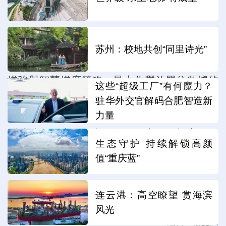
然無界世界模型選擇了另外一條路。
比如，在數據工程層面，考拉悠然沒有盲
苏州：校地共创“同里诗光”
目追求訓練數據規模擴張，而是通過訓練數據
增強與智慧增廣策略，最大化釋放單位數據的
这些“超级工厂”有何魔力？
訓練價值，用更高的數據利用效率領先堆量選
驻华外交官解码合肥智造新
手。大幅降低訓練成本，依然拿下國際頂尖評
力量
測成績——這正是考拉悠然、上海碼極客、同
生态守护 持续解锁高颜
濟大學空間智慧團隊在世界模型核心技術方向
值“重庆蓝”
上的原創突破力。（成都日報錦觀新聞記者 李
艷玲）
连云港：高空瞭望 赏海滨
风光
編輯：楊雯涵