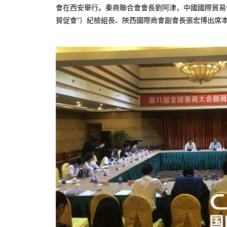
會在西安舉行。秦商聯合會會長劉阿津，中國國際貿易
貿促會”）紀檢組長、陝西國際商會副會長張宏博出席