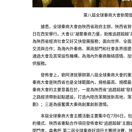
第八屆全球秦商大會新聞發佈
據悉，全球秦商大會由陝西省政府主辦，陝西省貿促
日在西安舉行。大會以“凝聚秦商力量，助推追趕超越
為陝西省經濟社會又好又快發展服務；面向世界、全面
交流與合作；為海內外秦商、黨政部門和社會各界搭建
通過大會及其常設性機構，為海內外秦商聯絡感情、加
供服務。
發佈會上，劉阿津就舉辦第八屆全球秦商大會的重要
秦商大會是陝西省也是全球範圍內，規格最高、規模最
秦商大會的主要意義在於，一是為陝西省“追趕超越”
之路經濟帶新起點建設，打造內陸改革開放新高地，落實
劃》；三是為振奮廣大秦商創業創新激情。
本屆全球秦商大會主體活動主要集中在7月6日，包
約儀式、陝西省重點合作項目發佈會和“追趕超越”主
閉門會，森弗杯·第二屆全球秦商好項目大賽總決賽，