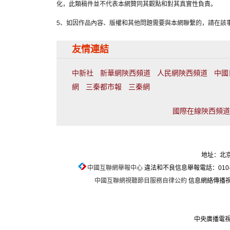
化，此類稿件並不代表本網贊同其觀點和對其真實性負責。
5、如因作品內容、版權和其他問題需要與本網聯繫的，請在該事
友情連結
中新社
新華網陝西頻道
人民網陝西頻道
中國
網
三秦都市報
三秦網
國際在線陝西頻道聯
地址：北京
中國互聯網舉報中心
違法和不良信息舉報電話：010-674
中國互聯網視聽節目服務自律公約
信息網絡傳播視聽
中央廣播電視