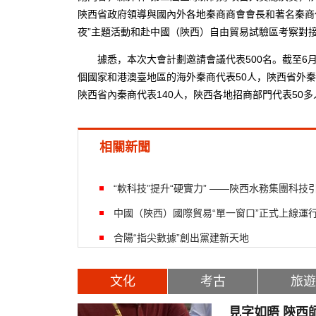
陝西省政府領導與國內外各地秦商商會會長和著名秦商
夜”主題活動和赴中國（陝西）自由貿易試驗區考察對
據悉，本次大會計劃邀請會議代表500名。截至6月2
個國家和港澳臺地區的海外秦商代表50人，陝西省外秦
陝西省內秦商代表140人，陝西各地招商部門代表50多
相關新聞
“軟科技”提升“硬實力” ——陝西水務集團科
中國（陝西）國際貿易“單一窗口”正式上線運
合陽“指尖數據”創出黨建新天地
文化
考古
旅遊
見字如晤 陝西