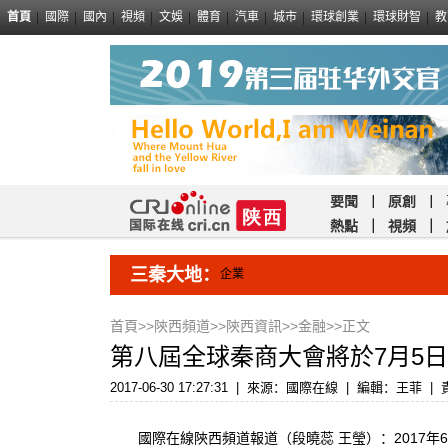
首頁
國際
國內
視頻
文娛
體育
汽車
城市
環球創業
環球財智
教
要聞
｜
原創
｜
熱點
｜
視頻
｜
三秦大地：
企業
首頁
>>
陝西頻道
>>
陝西資訊
>>
金融
>>正文
第八屆全球秦商大會將於7月5
2017-06-30 17:27:31
|
來源：國際在線
|
編輯：王菲
|
國際在線陝西頻道報道（段曉蕊 王瑩）：2017年6